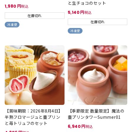
と生チョコのセット
1,980
税込
5,140
税込
在庫切れ
在庫切れ
冷凍便
冷凍便
【賞味期限：2026年8月4日】
【季節限定 数量限定】魔法の
半熟フロマージュと壷プリン
壷プリンタワーSummer01
と苺トリュフのセット
6,940
税込