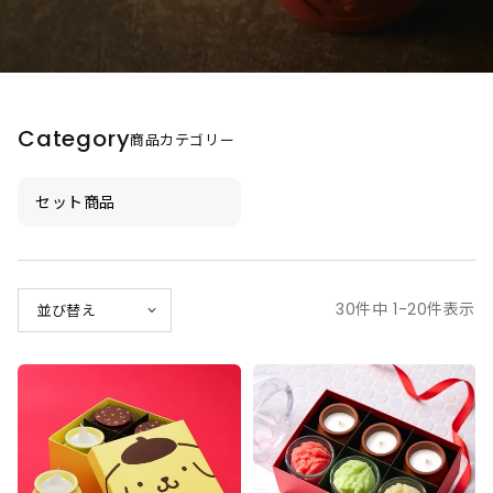
Category
商品カテゴリー
セット商品
30
件中
1
-
20
件表示
並び替え
価格が安い順
価格が高い順
新着順