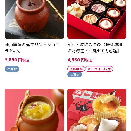
神戸魔法の壷プリン・ショコ
神戸・港町の午後【送料無料
ラ4個入
※北海道・沖縄400円別途】
2,890
4,980
税込
税込
冷凍便
送料無料
オンライン限定
冷凍便