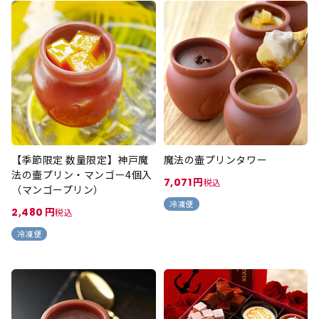
【季節限定 数量限定】神戸魔
魔法の壷プリンタワー
法の壷プリン・マンゴー4個入
7,071
税込
（マンゴープリン）
冷凍便
2,480
税込
冷凍便