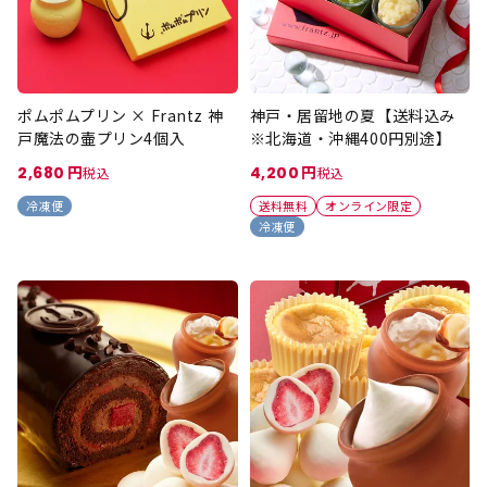
ポムポムプリン × Frantz 神
神戸・居留地の夏【送料込み
戸魔法の壷プリン4個入
※北海道・沖縄400円別途】
2,680
4,200
税込
税込
冷凍便
送料無料
オンライン限定
冷凍便