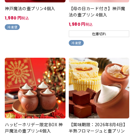
神戸魔法の壷プリン4個入
【母の日カード付き】神戸魔
法の壷プリン 4個入
1,980
税込
1,980
税込
冷凍便
在庫切れ
冷凍便
ハッピーホリデー限定BOX 神
【賞味期限：2026年8月4日】
戸魔法の壷プリン4個入
半熟フロマージュと壷プリン