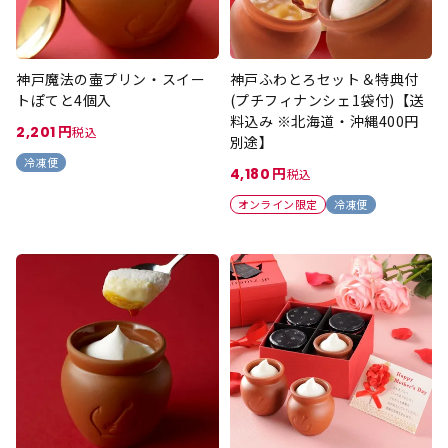
神戸魔法の壷プリン・スイー
神戸ふわとろセット＆特典付
トぽてと4個入
(プチフィナンシェ1袋付)【送
料込み ※北海道・沖縄400円
2,201
税込
別途】
冷凍便
4,180
税込
オンライン限定
冷凍便