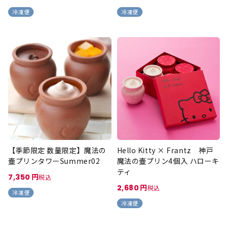
冷凍便
冷凍便
【季節限定 数量限定】魔法の
Hello Kitty × Frantz 神戸
壷プリンタワーSummer02
魔法の壷プリン4個入 ハローキ
ティ
7,350
税込
2,680
税込
冷凍便
冷凍便