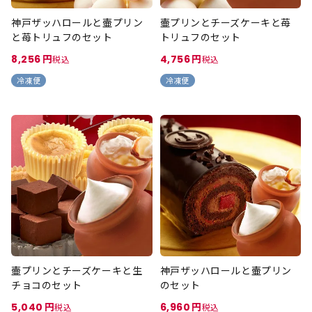
神戸ザッハロールと壷プリン
壷プリンとチーズケーキと苺
と苺トリュフのセット
トリュフのセット
8,256
4,756
税込
税込
冷凍便
冷凍便
壷プリンとチーズケーキと生
神戸ザッハロールと壷プリン
チョコのセット
のセット
5,040
6,960
税込
税込