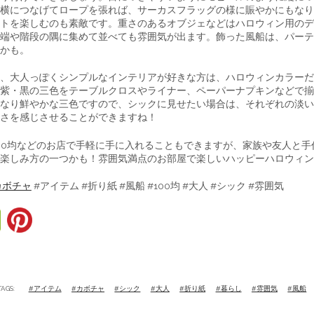
横につなげてロープを張れば、サーカスフラッグの様に賑やかにもなり
トを楽しむのも素敵です。重さのあるオブジェなどはハロウィン用のデ
端や階段の隅に集めて並べても雰囲気が出ます。飾った風船は、パーテ
かも。
、大人っぽくシンプルなインテリアが好きな方は、ハロウィンカラーだ
紫・黒の三色をテーブルクロスやライナー、ペーパーナプキンなどで揃
なり鮮やかな三色ですので、シックに見せたい場合は、それぞれの淡い
さを感じさせることができますね！
00均などのお店で手軽に手に入れることもできますが、家族や友人と手
楽しみ方の一つかも！雰囲気満点のお部屋で楽しいハッピーハロウィン
カボチャ
#アイテム #折り紙 #風船 #100均 #大人 #シック #雰囲気
TAGS:
#アイテム
#カボチャ
#シック
#大人
#折り紙
#暮らし
#雰囲気
#風船