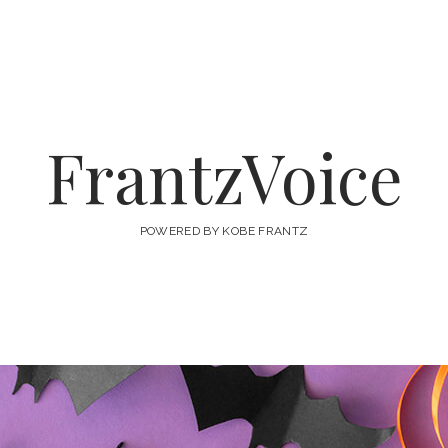
FrantzVoice
POWERED BY KOBE FRANTZ