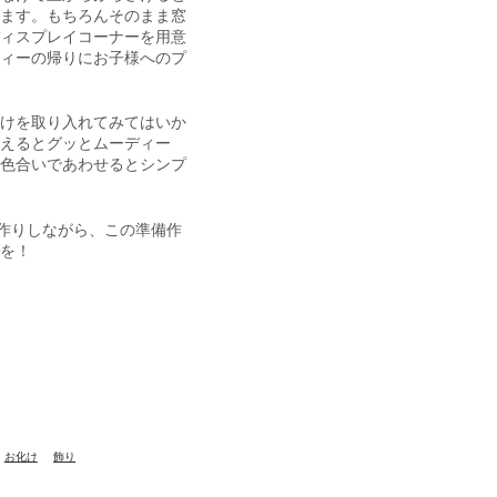
ます。もちろんそのまま窓
ィスプレイコーナーを用意
ィーの帰りにお子様へのプ
けを取り入れてみてはいか
えるとグッとムーディー
色合いであわせるとシンプ
作りしながら、この準備作
を！
お化け
飾り