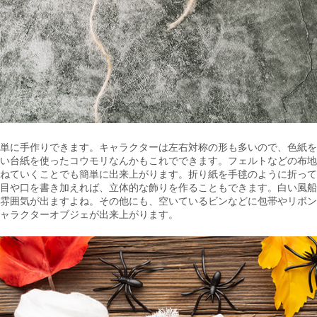
単に手作りできます。キャラクターは左右対称の形も多いので、色紙を
い台紙を使ったコウモリなんかもこれでできます。フェルトなどの布地
ねていくことでも簡単に出来上がります。折り紙を手毬のように折って
目や口を書き加えれば、立体的な飾りを作ることもできます。白い風船
雰囲気が出ますよね。その他にも、空いているビンなどに包帯やリボン
ャラクターオブジェが出来上がります。