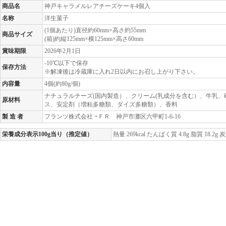
商品名
神戸キャラメルレアチーズケーキ4個入
名称
洋生菓子
(1個あたり)直径約60mm×高さ約55mm
商品サイズ
(箱)約縦125mm×横125mm×高さ60mm
賞味期限
2026年2月1日
-10℃以下で保存
保存方法
※解凍後は冷蔵庫に入れ2日以内にお召し上がり下さい。
内容量
4個(約80g/個)
ナチュラルチーズ(国内製造）、クリーム(乳成分を含む）、牛乳、
原材料
ス、安定剤（増粘多糖類、ダイズ多糖類）、香料
製 造 者
フランツ株式会社 +ＦＲ 神戸市灘区六甲町1-6-16
栄養成分表示100g当り（推定値）
熱量 269kcal たんぱく質 4.8g 脂質 18.2g