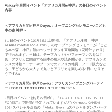
■2024年 月間イベント「アフリカ月間in神戸」の各日のイベント
内容
＜アフリカ月間in神戸 Day01：オープニングセレモニー/こども
本の森 神戸＞
1日目のイベントは9月21日(土)開催。「アフリカ月間 in 神戸
AFRIKA meets KANSAI 2024」のオープニングセレモニーが『こど
も本の森 神戸』館内のウッドデッキ東遊園地（花時計まわり）
で行われます。当日は、テープカットやパフォーマンスをはじ
め、アフリカに関連する絵本の展示や読み聞かせ、アフリカンダ
ンスの体験コーナーやブースでのアフリカ雑貨、フード販売など
も。子どもから大人まで丸ごとアフリカを楽しめる1日になりそ
うですね♪
＜アフリカ月間in神戸 Day02：アフリカンイブニングパーティ
ー/TOOTH TOOTH FISH IN THE FOREST＞
2日目のイベントは9月27日(金)。『TOOTH TOOTH FISH IN THE
FOREST』で開催が予定されています♪AFRIKA meets KANSAI
2024スペシャル企画の 「Afrikan Eveningスペシャルダンスパーテ