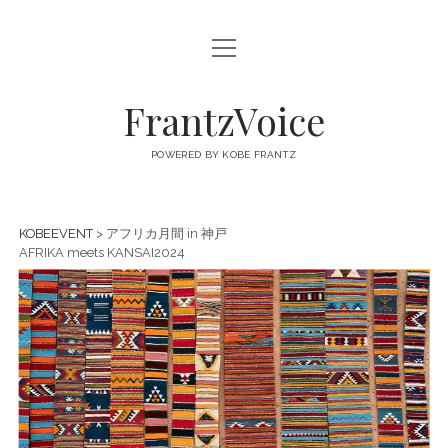
open
FRANTZVOICE
menu
FrantzVoice
POWERED BY KOBE FRANTZ
KOBEEVENT
> アフリカ月間 in 神戸
AFRIKA meets KANSAI2024