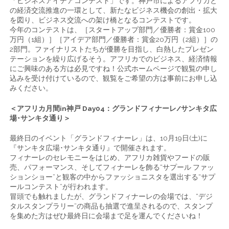
「ビジネスアイデアコンテスト」です。神戸市によるアフリカと
の経済交流推進の一環として、新たなビジネス機会の創出・拡大
を図り、ビジネス交流への架け橋となるコンテストです。
今年のコンテストは、［スタートアップ部門／優勝者：賞金100
万円（1組）］［アイデア部門／優勝者：賞金20万円（2組）］の
2部門。ファイナリストたちが優勝を目指し、白熱したプレゼン
テーションを繰り広げるそう。アフリカでのビジネス、経済情報
にご興味のある方は必見ですね！公式ホームページで観覧の申し
込みを受け付けているので、観覧をご希望の方は事前にお申し込
みください。
＜アフリカ月間in神戸 Day04：グランドフィナーレ/サンキタ広
場･サンキタ通り＞
最終日のイベント「グランドフィナーレ」は、10月19日(土)に
『サンキタ広場･サンキタ通り』で開催されます。
フィナーレのセレモニーをはじめ、アフリカ雑貨やフードの販
売、パフォーマンス、そしてフィナーレを飾る“サプール ファッ
ションショー”と観客の中からファッショニスタを選出する“サプ
ールコンテスト”が行われます。
冒頭でも触れましたが、グランドフィナーレの会場では、“デジ
タルスタンプラリー”の商品も抽選で進呈されるので、スタンプ
を集めた方はぜひ最終日に会場まで足を運んでくださいね！