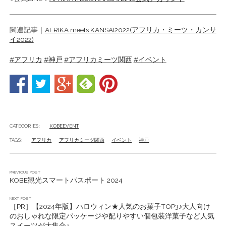
関連記事｜
AFRIKA meets KANSAI2022(アフリカ・ミーツ・カンサ
イ2022)
#アフリカ
#神戸
#アフリカミーツ関西
#イベント
CATEGORIES:
KOBEEVENT
TAGS:
アフリカ
アフリカミーツ関西
イベント
神戸
PREVIOUS POST
KOBE観光スマートパスポート 2024
NEXT POST
［PR］【2024年版】ハロウィン★人気のお菓子TOP3♪大人向け
のおしゃれな限定パッケージや配りやすい個包装洋菓子など人気
スイーツが大集合♪