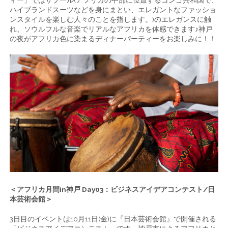
ィー」ではサプール(アフリカの中部に位置するコンゴ共和国で、
ハイブランドスーツなどを身にまとい、エレガントなファッショ
ンスタイルを楽しむ人々のことを指します。)のエレガンスに触
れ、ソウルフルな音楽でリアルなアフリカを体感できます♪神戸
の夜がアフリカ色に染まるディナーパーティーをお楽しみに！！
＜アフリカ月間in神戸 Day03：ビジネスアイデアコンテスト/日
本芸術会館＞
3日目のイベントは10月11日(金)に『日本芸術会館』で開催される