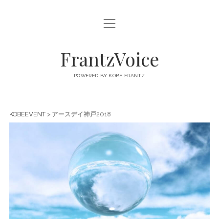
open
FRANTZVOICE
menu
FrantzVoice
POWERED BY KOBE FRANTZ
KOBEEVENT
> アースデイ神戸2018