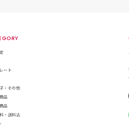
EGORY
定
レート
子・その他
商品
商品
料・送料込
ト