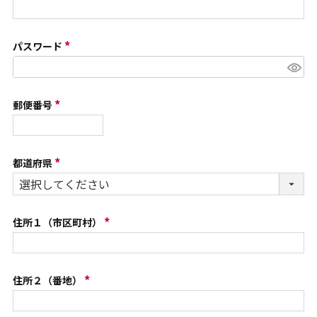
(
)
必
須
パスワード
(
)
必
須
郵便番号
(
)
必
須
都道府県
(
)
必
須
住所１（市区町村）
)
(
必
須
住所２（番地）
(
)
必