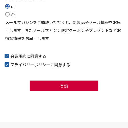
(
可
必
否
須
メールマガジンをご購読いただくと、新製品やセール情報をお届
)
けします。またメールマガジン限定クーポンやプレゼントなどお
得な情報をお届けします。
会員規約
に同意する
プライバリーポリシー
に同意する
登録