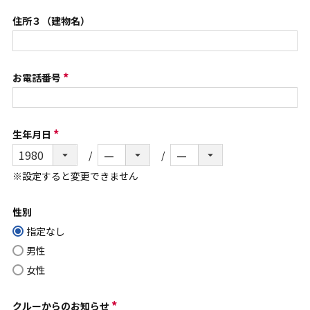
須
住所３（建物名）
)
お電話番号
(
必
須
生年月日
(
)
必
※設定すると変更できません
須
)
性別
指定なし
男性
女性
クルーからのお知らせ