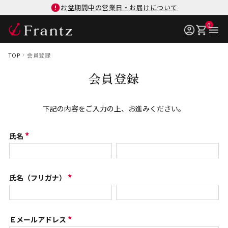
お盆期間中の営業日・お届けについて
0
TOP
会員登録
会員登録
下記の内容をご入力の上、お進みください。
氏名
(
必
須
氏名（フリガナ）
(
)
必
須
Ｅメールアドレス