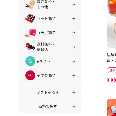
お
焼き菓子・
その他
セット商品
コラボ商品
送料無料・
送料込
居留
道・
eギフト
送料
全ての商品
3,9
ギフトを探す
価格で探す