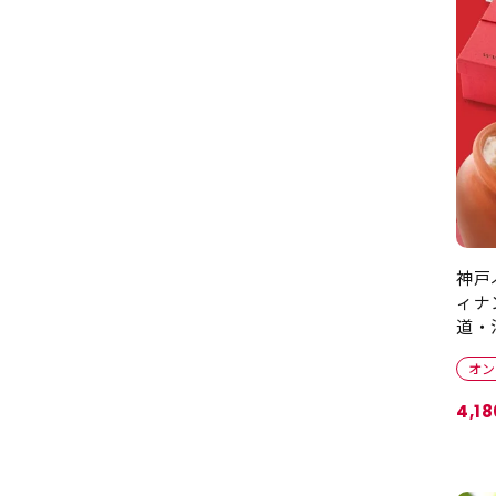
神戸
ィナ
道・
オン
4,18