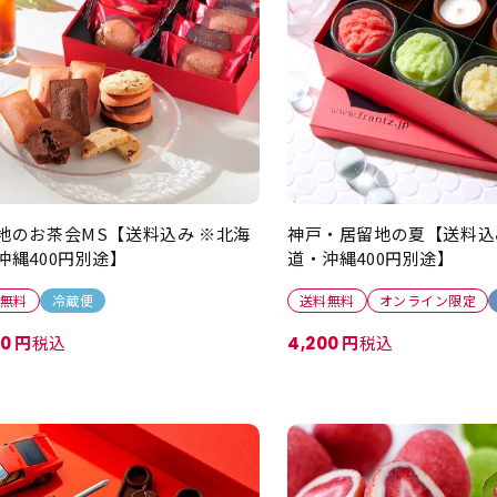
すすめ順
地のお茶会MS【送料込み ※北海
神戸・居留地の夏【送料込
沖縄400円別途】
道・沖縄400円別途】
無料
冷蔵便
送料無料
オンライン限定
税込
税込
80
4,200