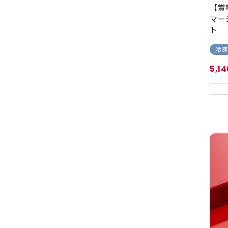
【賞
マー
ト
冷凍
5,14