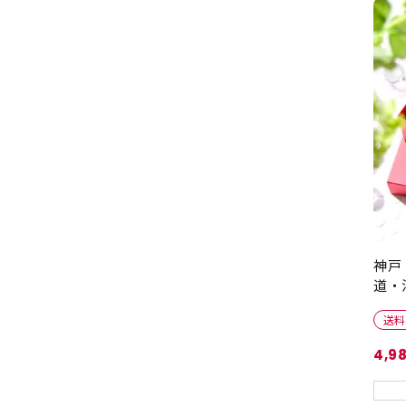
神戸
道・
送料
4,9