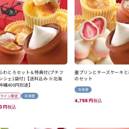
ふわとろセット＆特典付(プチフ
壷プリンとチーズケーキと
ンシェ1袋付)【送料込み ※北海
のセット
沖縄400円別途】
冷凍便
ライン限定
冷凍便
税込
4,756
税込
0