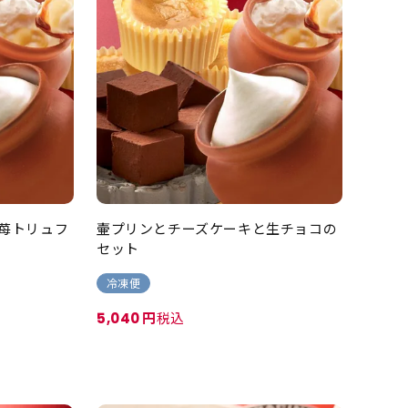
苺トリュフ
壷プリンとチーズケーキと生チョコの
セット
冷凍便
税込
5,040