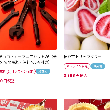
チョコ・カーマニアセットV6【送
神戸苺トリュフタワー
み ※北海道・沖縄400円別途】
オンライン限定
冷蔵便
無料
オンライン限定
冷蔵便
税込
3,888
税込
80