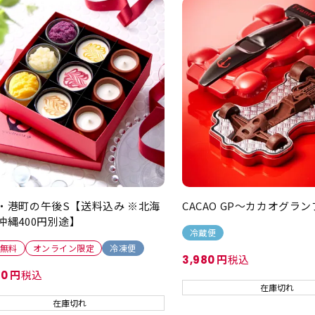
・港町の午後S【送料込み ※北海
CACAO GP～カカオグラ
沖縄400円別途】
冷蔵便
無料
オンライン限定
冷凍便
税込
3,980
税込
80
在庫切れ
在庫切れ