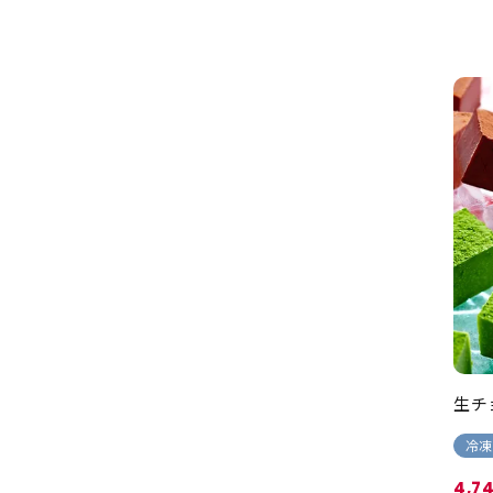
生チ
冷凍
4,7