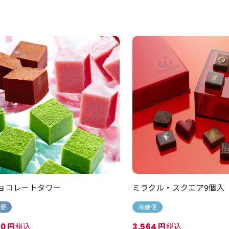
ョコレートタワー
ミラクル・スクエア9個入
便
冷蔵便
税込
税込
40
3,564