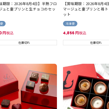
味期限：2026年8月4日】半熟フロ
【賞味期限：2026年8月
ジュと壷プリンと生チョコのセッ
マージュと壷プリンと苺ト
ット
便
冷凍便
税込
税込
0
4,856
在庫切れ
在庫切れ