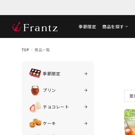
季節限定
商品を探す
TOP
商品一覧
季節限定
プリン
並
チョコレート
価
価
ケーキ
新