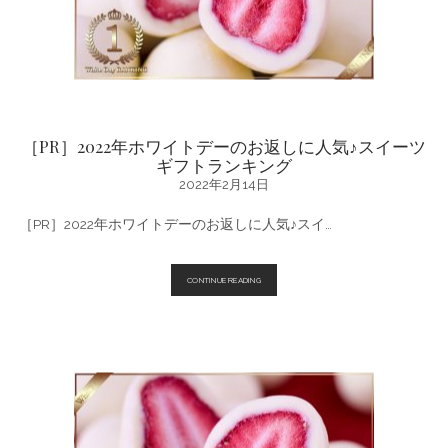
し
ゃ
れ
な
お
返
し
ス
イ
ー
［PR］2022年ホワイトデーのお返しに人気♪スイーツ
ツ
ギフトランキング
ギ
フ
2022年2月14日
ト
☆
［PR］2022年ホワイトデーのお返しに人気♪スイ…
ラ
ン
キ
ン
グ
［PR］
CONTINUE READING
2022
年
ホ
ワ
イ
ト
デ
ー
の
お
返
し