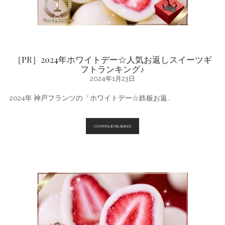
返
し
人
気
ス
イ
ー
ツ
［PR］2024年ホワイトデー☆人気お返しスイーツギ
ギ
フトランキング♪
フ
ト
2024年1月23日
ラ
ン
2024年 神戸フランツの「ホワイトデー☆鉄板お返…
キ
ン
グ
♪
［PR］
CONTINUE READING
2024
年
ホ
ワ
イ
ト
デ
ー
☆
人
気
お
返
し