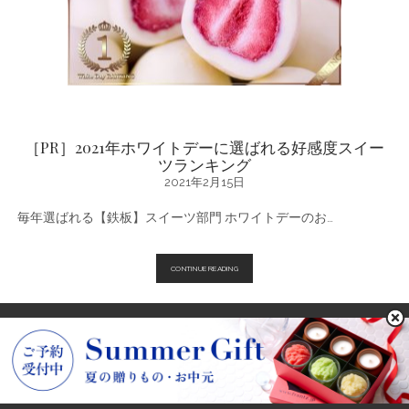
に
人
気
♪
ス
イ
ー
ツ
ギ
フ
ト
［PR］2021年ホワイトデーに選ばれる好感度スイー
ラ
ツランキング
ン
キ
2021年2月15日
ン
グ
毎年選ばれる【鉄板】スイーツ部門 ホワイトデーのお…
［PR］
CONTINUE READING
2021
年
ホ
ワ
イ
ト
デ
POWARED BY KOBE FRANTZ
ー
画像出典：
freepik
に
選
ば