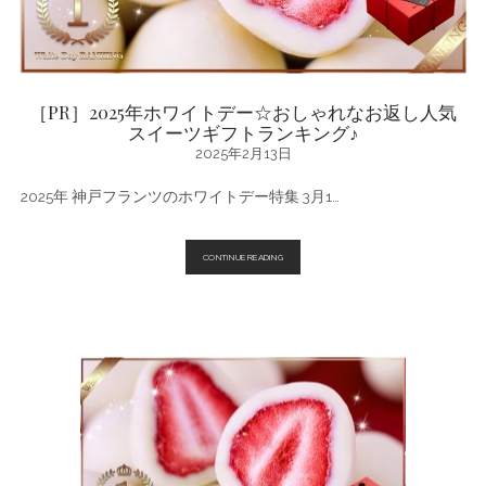
ス
イ
ー
ツ
ラ
ン
キ
［PR］2025年ホワイトデー☆おしゃれなお返し人気
ン
スイーツギフトランキング♪
グ
♪
2025年2月13日
2025年 神戸フランツのホワイトデー特集 3月1…
［PR］
CONTINUE READING
2025
年
ホ
ワ
イ
ト
デ
ー
☆
お
し
ゃ
れ
な
お