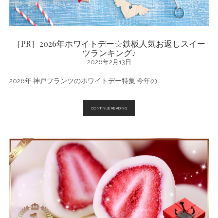
［PR］2026年ホワイトデー☆鉄板人気お返しスイー
ツランキング♪
2026年2月13日
2026年 神戸フランツのホワイトデー特集 今年の…
［PR］
CONTINUE READING
2026
年
ホ
ワ
イ
ト
デ
ー
☆
鉄
板
人
気
お
返
し