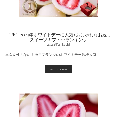
ス
イ
ー
ツ
ギ
フ
ト
ラ
ン
［PR］2023年ホワイトデーに人気♪おしゃれなお返し
キ
スイーツギフト☆ランキング
ン
グ
2023年2月21日
♪
本命＆外さない！神戸フランツのホワイトデー鉄板人気…
［PR］
CONTINUE READING
2023
年
ホ
ワ
イ
ト
デ
ー
に
人
気
♪
お