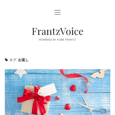
open
FRANTZVOICE
menu
FrantzVoice
POWERED BY KOBE FRANTZ
タグ:
お返し