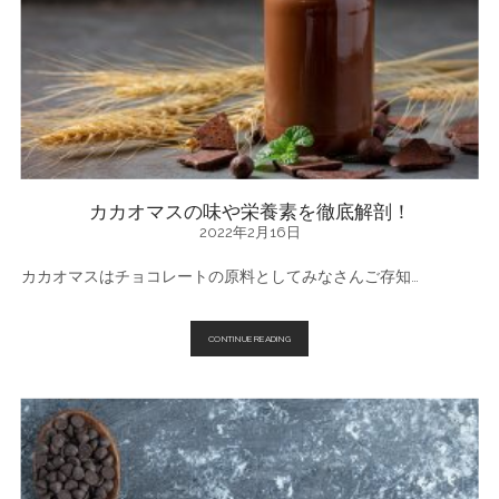
の
祭
典
「サ
ロ
ン・
デ
ュ・
シ
ョ
コ
ラ」
っ
カカオマスの味や栄養素を徹底解剖！
て
2022年2月16日
知
っ
て
カカオマスはチョコレートの原料としてみなさんご存知…
る？
カ
CONTINUE READING
カ
オ
マ
ス
の
味
や
栄
養
素