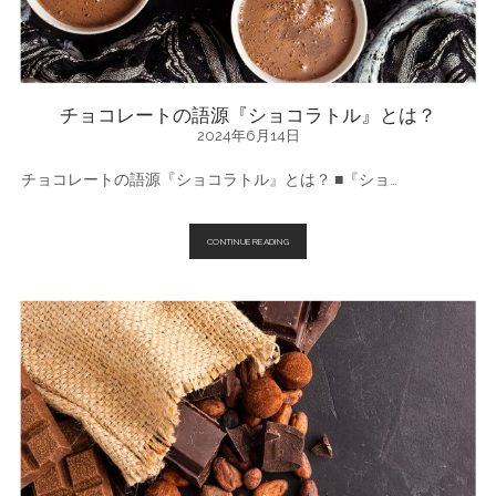
法
や
嬉
し
い
効
果
チョコレートの語源『ショコラトル』とは？
☆
2024年6月14日
チョコレートの語源『ショコラトル』とは？ ■『ショ…
チ
CONTINUE READING
ョ
コ
レ
ー
ト
の
語
源
『シ
ョ
コ
ラ
ト
ル』
と
は？