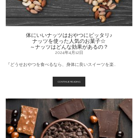
康
効
果
♪
お
す
す
め
体にいいナッツはおやつにピッタリ♪
の
ナッツを使った人気のお菓子☆
カ
～ナッツはどんな効果があるの？
カ
オ
2024年4月12日
含
有
率
『どうせおやつを食べるなら、身体に良いスイーツを楽…
は？
体
CONTINUE READING
に
い
い
ナ
ッ
ツ
は
お
や
つ
に
ピ
ッ