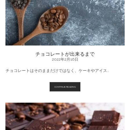
を
徹
底
解
剖！
チョコレートが出来るまで
2022年2月16日
チョコレートはそのままだけではなく、ケーキやアイス…
チ
CONTINUE READING
ョ
コ
レ
ー
ト
が
出
来
る
ま