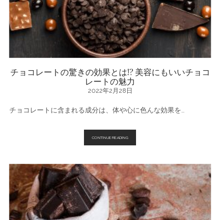
タ
リ
♪
ナ
ッ
ツ
を
使
っ
た
チョコレートの驚きの効果とは!? 美容にもいいチョコ
人
レートの魅力
気
の
2022年2月28日
お
菓
チョコレートに含まれる成分は、体や心に色んな効果を…
子
☆
～
ナ
ッ
チ
CONTINUE READING
ツ
ョ
は
コ
ど
レ
ん
ー
な
ト
効
の
果
驚
が
き
あ
の
る
効
の？
果
と