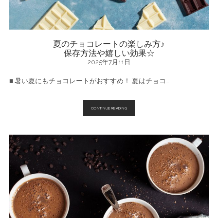
夏のチョコレートの楽しみ方♪
保存方法や嬉しい効果☆
2025年7月11日
■ 暑い夏にもチョコレートがおすすめ！ 夏はチョコ…
夏
CONTINUE READING
の
チ
ョ
コ
レ
ー
ト
の
楽
し
み
方
♪
保
存
方