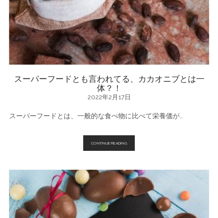
は!?
美
容
に
も
い
い
チ
ョ
コ
レ
スーパーフードとも言われてる、カカオニブとは一
ー
体？！
ト
の
2022年2月17日
魅
力
スーパーフードとは、一般的な食べ物に比べて栄養価が…
ス
CONTINUE READING
ー
パ
ー
フ
ー
ド
と
も
言
わ
れ