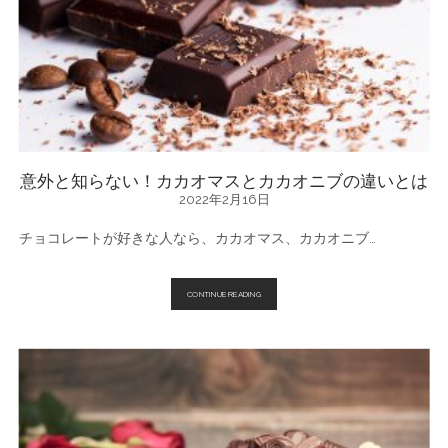
で
意外と知らない！カカオマスとカカオニブの違いとは
2022年2月16日
チョコレートが好きな人なら、カカオマス、カカオニブ…
意
CONTINUE READING
外
と
知
ら
な
い！
カ
カ
オ
マ
ス