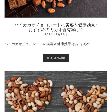
ハイカカオチョコレートの美容＆健康効果♪
おすすめのカカオ含有率は？
2024年5月22日
ハイカカオチョコレートの美容＆健康効果♪おすすめの…
ハ
CONTINUE READING
イ
カ
カ
オ
チ
ョ
コ
レ
ー
ト
の
美
容
＆
健