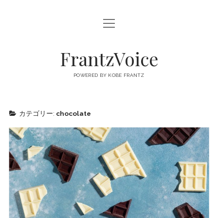
open
FRANTZVOICE
menu
FrantzVoice
POWERED BY KOBE FRANTZ
カテゴリー:
chocolate