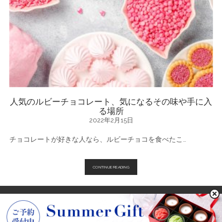
レ
ー
ト
の
種
類
は
こ
ん
な
に
た
く
さ
ん！
人気のルビーチョコレート、気になるその味や手に入
る場所
2022年2月15日
チョコレートが好きな人なら、ルビーチョコを食べたこ…
人
CONTINUE READING
気
の
ル
ビ
ー
チ
ョ
POWARED BY KOBE FRANTZ