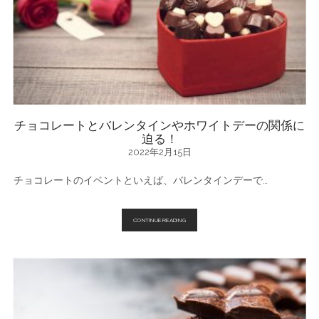
と
カ
カ
オ
ニ
ブ
の
違
い
と
は
チョコレートとバレンタインやホワイトデーの関係に
迫る！
2022年2月15日
チョコレートのイベントといえば、バレンタインデーで…
チ
CONTINUE READING
ョ
コ
レ
ー
ト
と
バ
レ
ン
タ