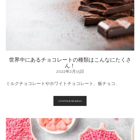
イ
ン
や
ホ
ワ
イ
ト
デ
ー
の
関
係
に
世界中にあるチョコレートの種類はこんなにたくさ
迫
ん！
る！
2022年2月15日
ミルクチョコレートやホワイトチョコレート、板チョコ…
世
CONTINUE READING
界
中
に
あ
る
チ
ョ
コ