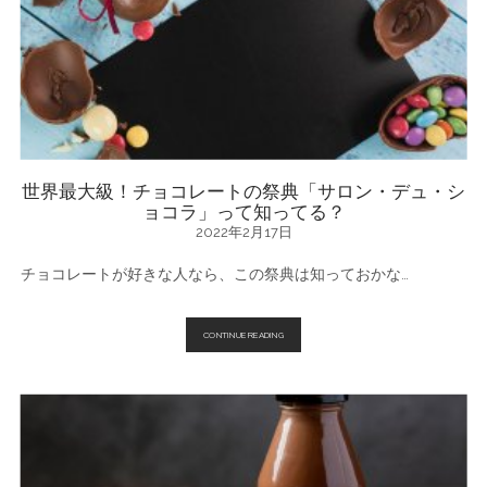
て
る、
カ
カ
オ
ニ
ブ
と
は
一
体？！
世界最大級！チョコレートの祭典「サロン・デュ・シ
ョコラ」って知ってる？
2022年2月17日
チョコレートが好きな人なら、この祭典は知っておかな…
世
CONTINUE READING
界
最
大
級！
チ
ョ
コ
レ
ー
ト