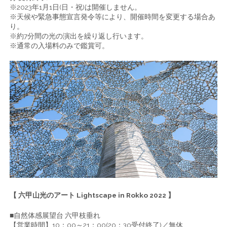
※2023年1月1日(日・祝)は開催しません。
※天候や緊急事態宣言発令等により、開催時間を変更する場合あ
り。
※約7分間の光の演出を繰り返し行います。
※通常の入場料のみで鑑賞可。
【 六甲山光のアート Lightscape in Rokko 2022 】
■自然体感展望台 六甲枝垂れ
【営業時間】10：00～21：00(20：30受付終了)／無休