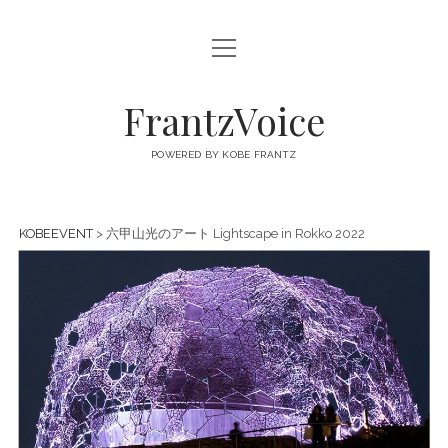
open
FRANTZVOICE
menu
FrantzVoice
POWERED BY KOBE FRANTZ
KOBEEVENT
> 六甲山光のアート Lightscape in Rokko 2022