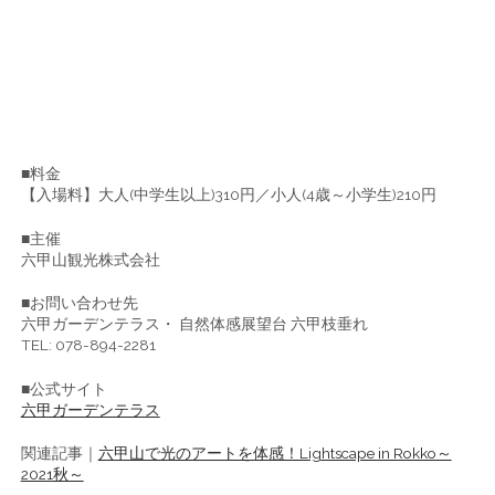
■料金
【入場料】大人(中学生以上)310円／小人(4歳～小学生)210円
■主催
六甲山観光株式会社
■お問い合わせ先
六甲ガーデンテラス・ 自然体感展望台 六甲枝垂れ
TEL: 078-894-2281
■公式サイト
六甲ガーデンテラス
関連記事｜
六甲山で光のアートを体感！Lightscape in Rokko～
2021秋～