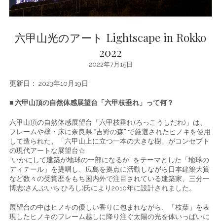
六甲山光のアート Lightscape in Rokko
2022
2022年7月15日
更新日： 2023年10月19日
■ 六甲山頂の自然体感展望台「六甲枝垂れ」って何？
六甲山頂の自然体感展望台「六甲枝垂れ(ろっこうしだれ)」は、
フレームや壁・床に奈良県 “吉野の森” で厳選されたヒノキを使用
して造られた、「六甲山上に立つ一本の大きな樹」がコンセプト
の現代アートな展望台☆
“いかにして建築が地球の一部になるか” をテーマとした「地球の
ディテール」を提唱し、広島を拠点に活動しながら日本建築大賞
など数々の受賞歴をもち国内外で注目されている建築家、三分一
博志(さんぶいち ひろし)氏により2010年に設計されました。
展望台の中はヒノキの優しい香りに包まれながら、「枝葉」を表
現したヒノキのフレーム越しに降り注ぐ太陽の光を体いっぱいに