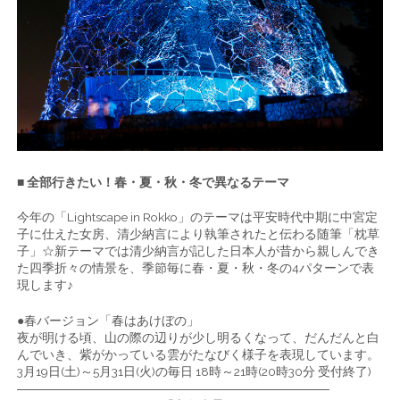
■ 全部行きたい！春・夏・秋・冬で異なるテーマ
今年の「Lightscape in Rokko」のテーマは平安時代中期に中宮定
子に仕えた女房、清少納言により執筆されたと伝わる随筆「枕草
子」☆新テーマでは清少納言が記した日本人が昔から親しんでき
た四季折々の情景を、季節毎に春・夏・秋・冬の4パターンで表
現します♪
●春バージョン「春はあけぼの」
夜が明ける頃、山の際の辺りが少し明るくなって、だんだんと白
んでいき、紫がかっている雲がたなびく様子を表現しています。
3月19日(土)～5月31日(火)の毎日 18時～21時(20時30分 受付終了)
―――――――――――――――――――――――――