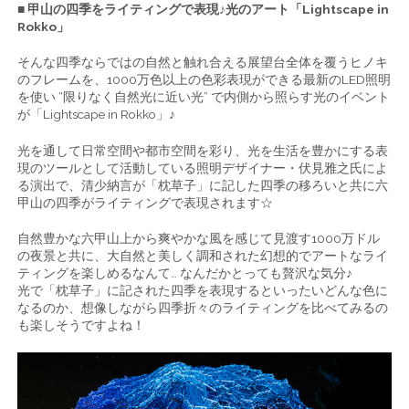
■ 甲山の四季をライティングで表現♪光のアート「Lightscape in
Rokko」
そんな四季ならではの自然と触れ合える展望台全体を覆うヒノキ
のフレームを、1000万色以上の色彩表現ができる最新のLED照明
を使い “限りなく自然光に近い光” で内側から照らす光のイベント
が「Lightscape in Rokko」♪
光を通して日常空間や都市空間を彩り、光を生活を豊かにする表
現のツールとして活動している照明デザイナー・伏見雅之氏によ
る演出で、清少納言が「枕草子」に記した四季の移ろいと共に六
甲山の四季がライティングで表現されます☆
自然豊かな六甲山上から爽やかな風を感じて見渡す1000万ドル
の夜景と共に、大自然と美しく調和された幻想的でアートなライ
ティングを楽しめるなんて… なんだかとっても贅沢な気分♪
光で「枕草子」に記された四季を表現するといったいどんな色に
なるのか、想像しながら四季折々のライティングを比べてみるの
も楽しそうですよね！