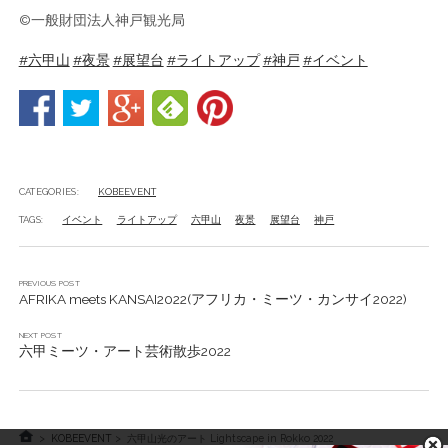
©一般財団法人神戸観光局
#六甲山
#夜景
#展望台
#ライトアップ
#神戸
#イベント
CATEGORIES:
KOBEEVENT
TAGS:
イベント
ライトアップ
六甲山
夜景
展望台
神戸
PREVIOUS POST
AFRIKA meets KANSAI2022(アフリカ・ミーツ・カンサイ2022)
NEXT POST
六甲ミーツ・アート芸術散歩2022
>
KOBEEVENT
> 六甲山光のアート Lightscape in Rokko 2022