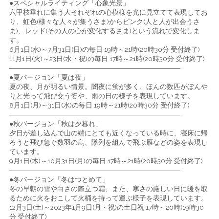
●スペシャルライティング「心象光景」
六甲枝垂れに集う人それぞれの心模様を光に見立てて表現してお
り、虹色(様々な人々が集うさま)からピンク(人と人が出会うさ
ま)、レッド(その人の心が変化するさま)という流れで変化しま
す。
6月1日(水)～7月31日(日)の毎日 19時～21時(20時30分 受付終了)
11月1日(火)～23日(水・祝)の毎日 17時～21時(20時30分 受付終了)
―――――――――――――――――――――――――
●夏バージョン「夏は夜」
夏の夜、月が明るい情景。闇夜に蛍が多く、ほんの数匹がぼんや
りと光って飛び交う姿や、雨の日の様子を表現しています。
8月1日(月)～31日(水)の毎日 19時～21時(20時30分 受付終了)
―――――――――――――――――――――――――
●秋バージョン「秋は夕暮れ」
夕日が差し込んで山の端にとても近くなっている時に、寝床に帰
ろうと飛び急ぐ数羽の烏、隊列を組んで飛ぶ雁などの姿を表現し
ています。
9月1日(木)～10月31日(月)の毎日 17時～21時(20時30分 受付終了)
―――――――――――――――――――――――――
●冬バージョン「冬はつとめて」
冬の早朝の雪や白さの際立つ霜、また、寒さの厳しい日に暖を取
るために火をおこして火桶を持って運ぶ様子を表現しています。
12月3日(土)～2023年1月9日(月・祝)の土日祝 17時～20時(19時30
分 受付終了)