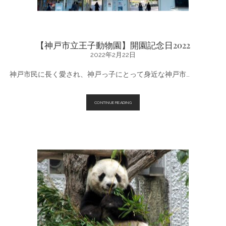
【神戸市立王子動物園】開園記念日2022
2022年2月22日
神戸市民に長く愛され、神戸っ子にとって身近な神戸市…
【神
CONTINUE READING
戸
市
立
王
子
動
物
園】
開
園
記
念
日
2022