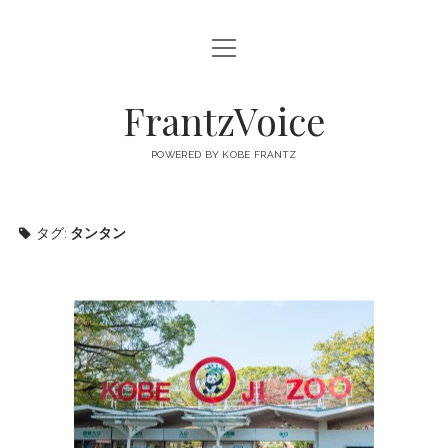
open
FRANTZVOICE
menu
FrantzVoice
POWERED BY KOBE FRANTZ
タグ:
タンタン