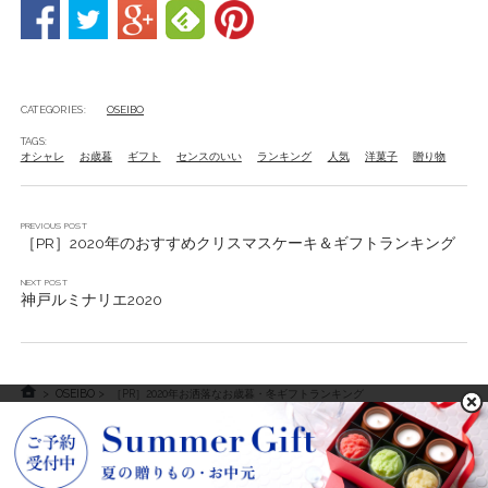
CATEGORIES:
OSEIBO
TAGS:
オシャレ
お歳暮
ギフト
センスのいい
ランキング
人気
洋菓子
贈り物
PREVIOUS POST
［PR］2020年のおすすめクリスマスケーキ＆ギフトランキング
NEXT POST
神戸ルミナリエ2020
>
OSEIBO
> ［PR］2020年お洒落なお歳暮・冬ギフトランキング
POWARED BY KOBE FRANTZ
画像出典：
freepik