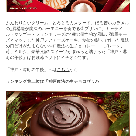
ふんわり白いクリーム、とろとろカスタード、ほろ苦いカラメル
の3層構造が魔法のハーモニーを奏でる壷プリンに、キャラメ
ル・マンゴー・フランボワーズの3種の個性的な風味が濃厚チー
ズとマッチした神戸レアチーズケーキ、秘伝の製法で作った魔法
の口どけがたまらない神戸魔法の生チョコレート・プレーン、
苺、ミルク。豪華7種のスイーツがぎゅっと詰まった「神戸・港
町の午後」はお歳暮ギフトにイチオシです。
「神戸・港町の午後」へは
こちら
から
ランキング第二位は「神戸魔法の生チョコザッハ」