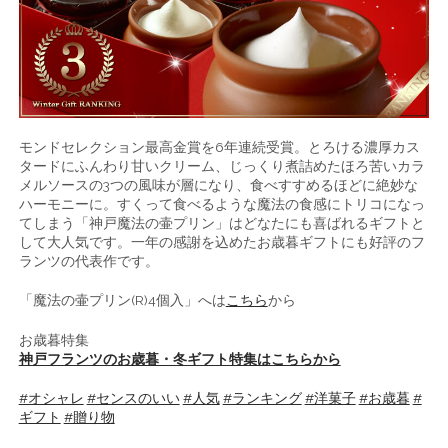
モンドセレクション最高金賞を6年連続受賞。とろける濃厚カス
タードにふんわり甘いクリーム、じっくり煮詰めたほろ苦いカラ
メルソースの3つの風味が層になり、食べすすめるほどに絶妙な
ハーモニーに。すくって食べるような魔法の食感にトリコになっ
てしまう「神戸魔法の壷プリン」はどなたにも喜ばれるギフトと
して大人気です。一年の感謝を込めたお歳暮ギフトにも好評のフ
ランツの代表作です。
「魔法の壷プリン(R)4個入」へは
こちら
から
お歳暮特集
神戸フランツのお歳暮・冬ギフト特集はこちらから
#オシャレ
#センスのいい
#人気
#ランキング
#洋菓子
#お歳暮
#
ギフト
#贈り物