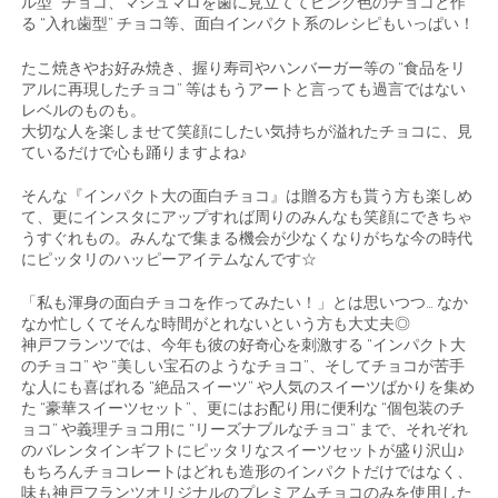
ル型” チョコ、マシュマロを歯に見立ててピンク色のチョコと作
る “入れ歯型” チョコ等、面白インパクト系のレシピもいっぱい！
たこ焼きやお好み焼き、握り寿司やハンバーガー等の “食品をリ
アルに再現したチョコ” 等はもうアートと言っても過言ではない
レベルのものも。
大切な人を楽しませて笑顔にしたい気持ちが溢れたチョコに、見
ているだけで心も踊りますよね♪
そんな『インパクト大の面白チョコ』は贈る方も貰う方も楽しめ
て、更にインスタにアップすれば周りのみんなも笑顔にできちゃ
うすぐれもの。みんなで集まる機会が少なくなりがちな今の時代
にピッタリのハッピーアイテムなんです☆
「私も渾身の面白チョコを作ってみたい！」とは思いつつ… なか
なか忙しくてそんな時間がとれないという方も大丈夫◎
神戸フランツでは、今年も彼の好奇心を刺激する “インパクト大
のチョコ” や “美しい宝石のようなチョコ”、そしてチョコが苦手
な人にも喜ばれる “絶品スイーツ” や人気のスイーツばかりを集め
た “豪華スイーツセット”、更にはお配り用に便利な “個包装のチ
ョコ” や義理チョコ用に “リーズナブルなチョコ” まで、それぞれ
のバレンタインギフトにピッタリなスイーツセットが盛り沢山♪
もちろんチョコレートはどれも造形のインパクトだけではなく、
味も神戸フランツオリジナルのプレミアムチョコのみを使用した