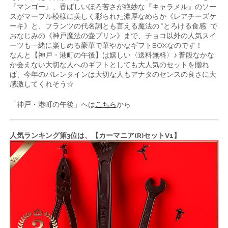
『マンゴー』、香ばしいほろ苦さが絶妙な『キャラメル』のソー
スがマーブル模様に美しく彩られた濃厚なめらか《レアチーズケ
ーキ》と、フランツの代名詞とも言える魔法の “とろける食感” で
おなじみの《神戸魔法の壷プリン》まで、チョコ以外の人気スイ
ーツも一緒に楽しめる豪華で華やかなギフトBOXなのです！
なんと【神戸・港町の午後】は嬉しい〈送料無料〉♪ 普段なかな
か会えない大切な人へのギフトとしても大人気のセットを贈れ
ば、今年のバレンタインは大切な人もアナタのセンスの良さに大
感激してくれそう☆
「神戸・港町の午後」へは
こちら
から
人気ランキング第3位は、【カーマニア(R)セットV1】