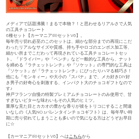
メディアで話題沸騰！まるで本物？！と思わせるリアルさで人気
の工具チョコレート
6種セット【カーマニア(R)セットV6】。
毎年売り切れ必至のこのセットは、細かな部分までの再現にこだ
わったリアルなサイズや質感、持ち手やロゴのエンボス加工等、
細かい所までこだわって再現されている工具チョコレートセッ
ト。『ドライバー』や『ペンチ』など一般的な工具から、ナット
を締める『ラチェットレンチ』や『ソケット』の専門的な工具は
『ソケット』が『ラチェットレンチ』にぴったりハマる精巧さ！
他にも『モンキィー』や大小の『スパナ』まで、メカ好きDIY好
き男子の好奇心を刺激する、インパクト大のチョコギフトなので
す♪
神戸フランツ自慢の特製プレミアムチョコレートのみ使用で、甘
すぎないビターな味わいもその人気のヒミツ。
重厚な見た目とカカオの豊かな香りが彼をトリコにすること間違
いなしの《人気NO.1バレンタインチョコギフト》は、毎年早い時
期に売り切れてしまうことも多いので気になる方はどうぞお早目
に☆
【カーマニア(R)セットV6】へは
こちら
から