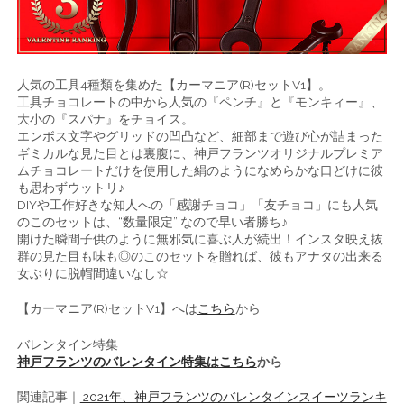
人気の工具4種類を集めた【カーマニア(R)セットV1】。
工具チョコレートの中から人気の『ペンチ』と『モンキィー』、
大小の『スパナ』をチョイス。
エンボス文字やグリッドの凹凸など、細部まで遊び心が詰まった
ギミカルな見た目とは裏腹に、神戸フランツオリジナルプレミア
ムチョコレートだけを使用した絹のようになめらかな口どけに彼
も思わずウットリ♪
DIYや工作好きな知人への「感謝チョコ」「友チョコ」にも人気
のこのセットは、“数量限定” なので早い者勝ち♪
開けた瞬間子供のように無邪気に喜ぶ人が続出！インスタ映え抜
群の見た目も味も◎のこのセットを贈れば、彼もアナタの出来る
女ぶりに脱帽間違いなし☆
【カーマニア(R)セットV1】へは
こちら
から
バレンタイン特集
神戸フランツのバレンタイン特集はこちら
から
関連記事｜
2021年、神戸フランツのバレンタインスイーツランキ