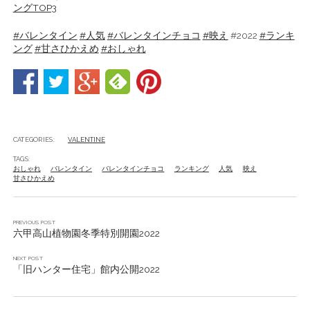
ングTOP3
#バレンタイン
#人気
#バレンタインチョコ
#映え
#2022
#ランキ
ング
#甘さひかえめ
#おしゃれ
CATEGORIES:
VALENTINE
TAGS:
おしゃれ
バレンタイン
バレンタインチョコ
ランキング
人気
映え
甘さひかえめ
PREVIOUS POST
六甲高山植物園冬季特別開園2022
NEXT POST
「旧ハンター住宅」館内公開2022