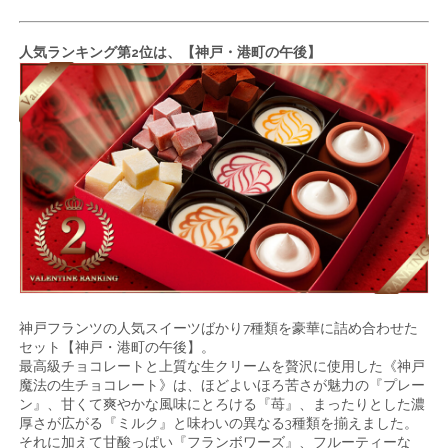
人気ランキング第2位は、【神戸・港町の午後】
神戸フランツの人気スイーツばかり7種類を豪華に詰め合わせた
セット【神戸・港町の午後】。
最高級チョコレートと上質な生クリームを贅沢に使用した《神戸
魔法の生チョコレート》は、ほどよいほろ苦さが魅力の『プレー
ン』、甘くて爽やかな風味にとろける『苺』、まったりとした濃
厚さが広がる『ミルク』と味わいの異なる3種類を揃えました。
それに加えて甘酸っぱい『フランボワーズ』、フルーティーな