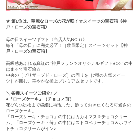
★ 第1位は、華麗なローズの花が咲く☆スイーツの宝石箱《神
戸・ローズの宝石箱》
母の日スイーツギフト《当店人気NO.1♪》
毎年「母の日」に完売必至！［数量限定］スイーツセット
【神
戸・ローズの宝石箱】
高級感あふれる真紅の “神戸フランツオリジナルギフトBOX” の中
はまるで宝石箱☆
中央の［プリザーブド・ローズ］の周りを［7種の人気スイー
ツ］が囲む、華やかな極上プレミアムセットです。
＼ 各種スイーツご紹介♪ ／
●『ローズケーキ』（チョコ / 苺）
花びら1枚1枚まで繊細に再現した、飾っておきたくなる可愛さの
ローズケーキ。
「ローズケーキ・チョコ」の中にはカカオマス＆チョコクリー
ム、「ローズケーキ・苺」の中にはストロベリーチョコ＆ホワイ
トチョコクリームがイン♪