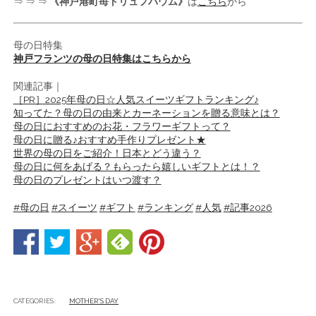
⇒ ⇒ ⇒
《神戸港町苺トリュフバウム》
は
こちら
から
母の日特集
神戸フランツの母の日特集はこちらから
関連記事｜
［PR］2025年母の日☆人気スイーツギフトランキング♪
知ってた？母の日の由来とカーネーションを贈る意味とは？
母の日におすすめのお花・フラワーギフトって？
母の日に贈る♪おすすめ手作りプレゼント★
世界の母の日をご紹介！日本とどう違う？
母の日に何をあげる？もらったら嬉しいギフトとは！？
母の日のプレゼントはいつ渡す？
#母の日
#スイーツ
#ギフト
#ランキング
#人気
#記事2026
CATEGORIES:
MOTHER'S DAY