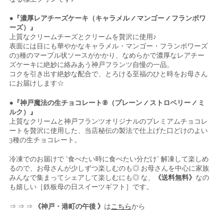
●『濃厚レアチーズケーキ（キャラメル / マンゴー / フランボワ
ーズ）』
上質なクリームチーズとクリームを贅沢に使用♪
表面には目にも華やかなキャラメル・マンゴー・フランボワーズ
の3種のマーブル状ソースがかかり、なめらかで濃厚なレアチー
ズケーキに絶妙に絡みあう神戸フランツ自慢の一品。
コクを引き出す絶妙な配合で、とろける至福のひと時をお母さん
にお届けします☆
●『神戸魔法の生チョコレート®（プレーン / ストロベリー / ミ
ルク）』
上質なクリームと神戸フランツオリジナルのプレミアムチョコレ
ートを贅沢に使用した、当店秘伝の製法で仕上げた口どけのよい
3種の生チョコレート。
冷凍でのお届けで “食べたい時に食べたい分だけ” 解凍して楽しめ
るので、お母さんが少しずつ楽しむのも◎ お母さんを中心に家族
みんなで集まってシェアして楽しむにも◎ な、
《送料無料》
なの
も嬉しい［鉄板母の日スイーツギフト］です。
⇒ ⇒ ⇒
《神戸・港町の午後 》
は
こちら
から