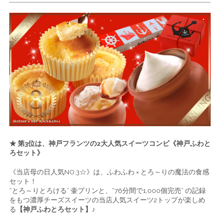
★ 第3位は、神戸フランツの2大人気スイーツコンビ《神戸ふわと
ろセット》
《当店母の日人気NO.3☆》は、ふわふわ × とろ～りの魔法の食感
セット！
“とろ～りとろける” 壷プリンと、“76分間で1,000個完売” の記録
をもつ濃厚チーズスイーツの当店人気スイーツ2トップが楽しめ
る
【神戸ふわとろセット】
♪