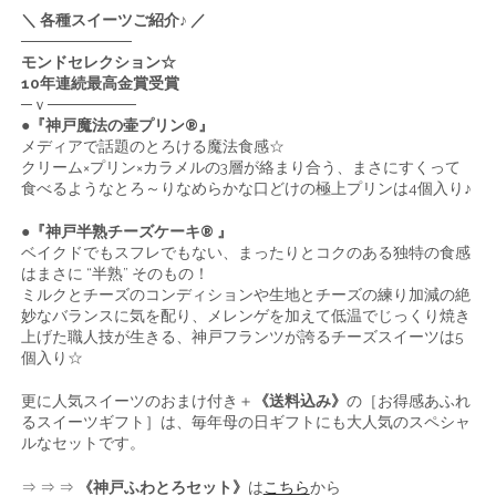
＼ 各種スイーツご紹介♪ ／
──────────
モンドセレクション☆
10年連続最高金賞受賞
─ｖ────────
●『神戸魔法の壷プリン®』
メディアで話題のとろける魔法食感☆
クリーム×プリン×カラメルの3層が絡まり合う、まさにすくって
食べるようなとろ～りなめらかな口どけの極上プリンは4個入り♪
●『神戸半熟チーズケーキ® 』
ベイクドでもスフレでもない、まったりとコクのある独特の食感
はまさに “半熟” そのもの！
ミルクとチーズのコンディションや生地とチーズの練り加減の絶
妙なバランスに気を配り、メレンゲを加えて低温でじっくり焼き
上げた職人技が生きる、神戸フランツが誇るチーズスイーツは5
個入り☆
更に人気スイーツのおまけ付き＋
《送料込み》
の［お得感あふれ
るスイーツギフト］は、毎年母の日ギフトにも大人気のスペシャ
ルなセットです。
⇒ ⇒ ⇒
《神戸ふわとろセット》
は
こちら
から