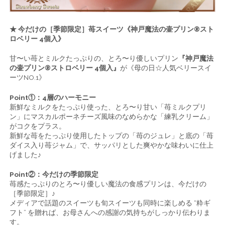
★ 今だけの［季節限定］苺スイーツ《神戸魔法の壷プリン®スト
ロベリー 4個入》
甘〜い苺とミルクたっぷりの、とろ〜り優しいプリン
『神戸魔法
の壷プリン®ストロベリー 4個入』
が《母の日☆人気ベリースイ
ーツNO.1》
Point①：4層のハーモニー
新鮮なミルクをたっぷり使った、とろ〜り甘い「苺ミルクプリ
ン」にマスカルポーネチーズ風味のなめらかな「練乳クリーム」
がコクをプラス。
新鮮な苺をたっぷり使用したトップの「苺のジュレ」と底の「苺
ダイス入り苺ジャム」で、サッパリとした爽やかな味わいに仕上
げました♪
Point②：今だけの季節限定
苺感たっぷりのとろ〜り優しい魔法の食感プリンは、今だけの
［季節限定］♪
メディアで話題のスイーツも旬スイーツも同時に楽しめる “粋ギ
フト” を贈れば、お母さんへの感謝の気持ちがしっかり伝わりま
す。