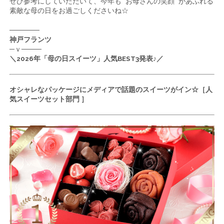
ぜひ参考にしていただいて、今年も “お母さんの笑顔” があふれる
素敵な母の日をお過ごしくださいね☆
──────
神戸フランツ
─ｖ────
＼2026年「母の日スイーツ」人気BEST3発表♪／
オシャレなパッケージにメディアで話題のスイーツがイン☆［人
気スイーツセット部門 ］