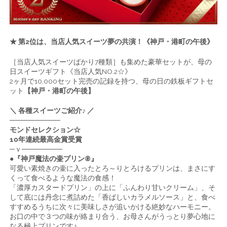
★ 第2位は、当店人気スイーツ夢の共演！《神戸・港町の午後》
［当店人気スイーツばかり7種類］も集めた豪華セットが、母の
日スイーツギフト《当店人気NO.2☆》
2ヶ月で10,000セット完売の記録を持つ、母の日の鉄板ギフトセ
ット
【神戸・港町の午後】
＼ 各種スイーツご紹介♪ ／
──────────
モンドセレクション☆
10年連続最高金賞受賞
─ｖ────────
●『神戸魔法の壷プリン®』
可愛い素焼きの壷に入ったとろ～りとろけるプリンは、まさにす
くって食べるような魔法の食感！
「濃厚カスタードプリン」の上に「ふんわり甘いクリーム」、そ
して底には丹念に煮詰めた「香ばしいカラメルソース」と、食べ
すすめるうちに次々に美味しさが追いかける絶妙なハーモニー。
お口の中で３つの味が絡まり合う、お母さんがうっとり夢心地に
なる極上プリンです♪