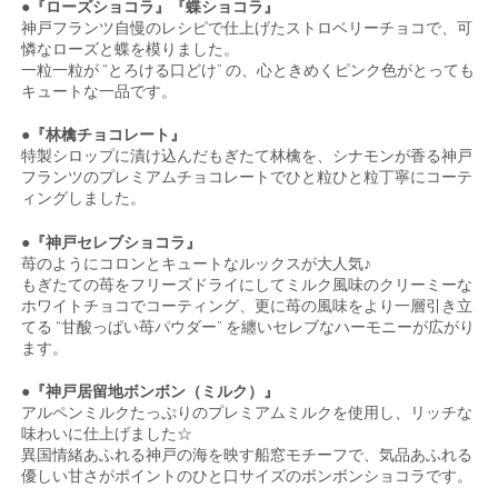
●『ローズショコラ』『蝶ショコラ』
神戸フランツ自慢のレシピで仕上げたストロベリーチョコで、可
憐なローズと蝶を模りました。
一粒一粒が “とろける口どけ” の、心ときめくピンク色がとっても
キュートな一品です。
●『林檎チョコレート』
特製シロップに漬け込んだもぎたて林檎を、シナモンが香る神戸
フランツのプレミアムチョコレートでひと粒ひと粒丁寧にコーテ
ィングしました。
●『神戸セレブショコラ』
苺のようにコロンとキュートなルックスが大人気♪
もぎたての苺をフリーズドライにしてミルク風味のクリーミーな
ホワイトチョコでコーティング、更に苺の風味をより一層引き立
てる “甘酸っぱい苺パウダー” を纏いセレブなハーモニーが広がり
ます。
●『神戸居留地ボンボン（ミルク）』
アルペンミルクたっぷりのプレミアムミルクを使用し、リッチな
味わいに仕上げました☆
異国情緒あふれる神戸の海を映す船窓モチーフで、気品あふれる
優しい甘さがポイントのひと口サイズのボンボンショコラです。