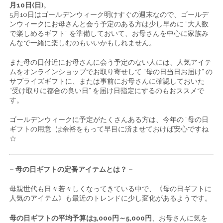
月10日(日)
。
5月10日はゴールデンウィーク明けすぐの週末なので、ゴールデ
ンウィークにお母さんと会う予定のある方は少し早めに “大人数
で楽しめるギフト” を準備しておいて、お母さんを中心に家族み
んなで一緒に楽しむのもいいかもしれません。
また母の日付近にお母さんに会う予定のない人には、人気アイテ
ムをオンラインショップでお取り寄せして “母の日当日お届け” の
サプライズギフトに、または事前にお母さんに確認しておいた
“受け取りに都合の良い日” を届け日指定にするのもおススメで
す。
ゴールデンウィークに予定がたくさんある方は、今年の “母の日
ギフトの用意” は余裕をもって早目に済ませておけば安心ですね
☆
– 母の日ギフトの定番アイテムとは？ –
母親世代も日々若々しくなってきている中で、《母の日ギフトに
人気のアイテム》も最近のトレンドに少し変化があるようです。
母の日ギフトの平均予算は3,000円～5,000円
、お母さんに気を