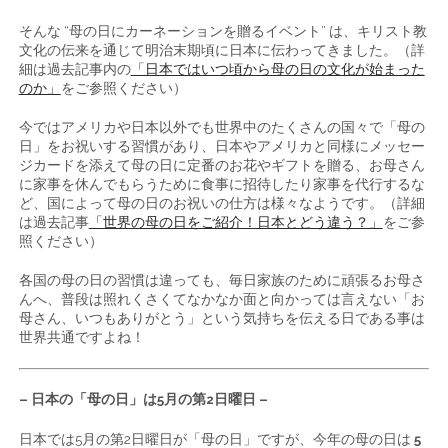
そんな “母の日にカーネーションを贈るイベント” は、キリスト教
文化の伝来を通じて明治末期頃に日本に伝わってきました。（詳
細は過去記事内の
「日本ではいつ頃から母の日の文化が始まった
のか」
をご参照ください）
今ではアメリカや日本以外でも世界中のたくさんの国々で「母の
日」をお祝いする習慣があり、日本やアメリカと同様にメッセー
ジカードを添えて母の日に定番のお花やギフトを贈る、お母さん
に家事を休んでもらうために食事に招待したり家事を代行するな
ど、国によって母の日のお祝いの仕方は様々なようです。（詳細
は過去記事
「世界の母の日をご紹介！日本とどう違う？」
をご参
照ください）
各国の母の日の習慣は違っても、毎日家族のために頑張るお母さ
んへ、普段は照れくさくてなかなか面と向かっては言えない「お
母さん、いつもありがとう」という気持ちを伝える日である事は
世界共通ですよね！
– 日本の「母の日」は5月の第2日曜日 –
日本では5月の第2日曜日が「母の日」ですが、今年の母の日は
5