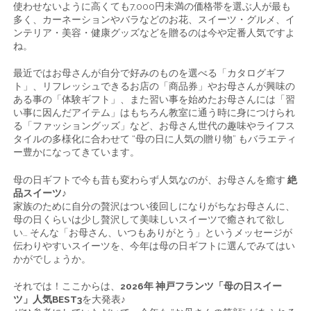
使わせないように高くても7,000円未満の価格帯を選ぶ人が最も
多く、カーネーションやバラなどのお花、スイーツ・グルメ、イ
ンテリア・美容・健康グッズなどを贈るのは今や定番人気ですよ
ね。
最近ではお母さんが自分で好みのものを選べる「カタログギフ
ト」、リフレッシュできるお店の「商品券」やお母さんが興味の
ある事の「体験ギフト」、また習い事を始めたお母さんには「習
い事に因んだアイテム」はもちろん教室に通う時に身につけられ
る「ファッショングッズ」など、お母さん世代の趣味やライフス
タイルの多様化に合わせて “母の日に人気の贈り物” もバラエティ
ー豊かになってきています。
母の日ギフトで今も昔も変わらず人気なのが、お母さんを癒す
絶
品スイーツ
♪
家族のために自分の贅沢はつい後回しになりがちなお母さんに、
母の日くらいは少し贅沢して美味しいスイーツで癒されて欲し
い… そんな「お母さん、いつもありがとう」というメッセージが
伝わりやすいスイーツを、今年は母の日ギフトに選んでみてはい
かがでしょうか。
それでは！ここからは、
2026年 神戸フランツ「母の日スイー
ツ」人気BEST3
を大発表♪