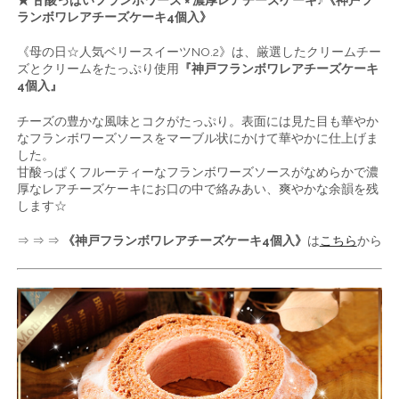
ランボワレアチーズケーキ4個入》
《母の日☆人気ベリースイーツNO.2》は、厳選したクリームチー
ズとクリームをたっぷり使用
『神戸フランボワレアチーズケーキ
4個入』
チーズの豊かな風味とコクがたっぷり。表面には見た目も華やか
なフランボワーズソースをマーブル状にかけて華やかに仕上げま
した。
甘酸っぱくフルーティーなフランボワーズソースがなめらかで濃
厚なレアチーズケーキにお口の中で絡みあい、爽やかな余韻を残
します☆
⇒ ⇒ ⇒
《神戸フランボワレアチーズケーキ4個入》
は
こちら
から