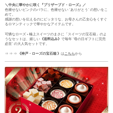
＼中央に華やかに咲く『プリザーブド・ローズ』／
色褪せないピンクのバラに、色褪せない “ありがとう” の想いをこ
めて。
感謝の想いを伝えるのにピッタリな、お母さんの乙女心をくすぐ
るロマンティックで華やかなアイテムです。
可憐なローズ × 極上スイーツのまさに「スイーツの宝石箱」のよ
うなセットは、嬉しい
《送料込み》
で毎年 “母の日ギフトに完売
必至” の大人気セットです。
⇒ ⇒ ⇒
《神戸・ローズの宝石箱 》
は
こちら
から