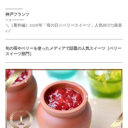
──────
神戸フランツ
─ｖ────
＼［番外編］2026年「母の日☆ベリースイーツ」人気BEST3発表
♪／
旬の苺やベリーを使ったメディアで話題の人気スイーツ［ベリー
スイーツ部門］