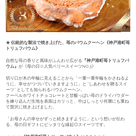
★ 伝統的な製法で焼き上げた、苺のバウムクーヘン《神戸港町苺
トリュフバウム》
自然な苺の香りと風味がふんわり広がる
『神戸港町苺トリュフバ
ウム』
が《母の日☆人気ベリースイーツNO.3》
切り口が木の年輪に見えることから「一重一重年輪をかさねるよ
うに、幸せがつづいていきますように」と “しあわせを贈るスイ
ーツ” としても知られるバウムクーヘン。
クーベルホワイトチョコレートと甘酸っぱい苺のドライパウダー
を練り込んだ生地を表面はカリっと、中はしっとり何層にも重ね
て贅沢に焼き上げました。
「お母さんの幸せがずっと続きますように」という想いが伝わ
る、母の日ギフトにピッタリな縁起◎スイーツです。