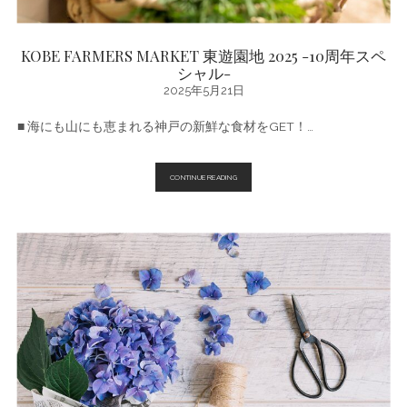
KOBE FARMERS MARKET 東遊園地 2025 -10周年スペ
シャル-
2025年5月21日
■ 海にも山にも恵まれる神戸の新鮮な食材をGET！…
KOBE
CONTINUE READING
FARMERS
MARKET
東
遊
園
地
2025
-10
周
年
ス
ペ
シ
ャ
ル-