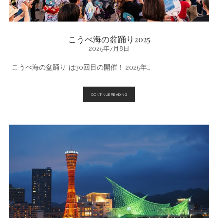
ラ
ン
キ
ン
グ
♪
こうべ海の盆踊り2025
2025年7月8日
“こうべ海の盆踊り”は30回目の開催！ 2025年…
こ
CONTINUE READING
う
べ
海
の
盆
踊
り
2025