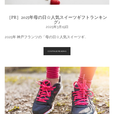
［PR］2025年母の日☆人気スイーツギフトランキン
グ♪
2025年3月19日
2025年 神戸フランツの「母の日☆人気スイーツギ…
［PR］
CONTINUE READING
2025
年
母
の
日
☆
人
気
ス
イ
ー
ツ
ギ
フ
ト
ラ
ン