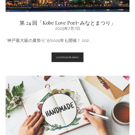
第 24 回「Kobe Love Port･みなとまつり」
2025年7月7日
“神戸最大級の夏祭り”が2025年も開催！ 202…
第
CONTINUE READING
24
回
「KOBE
LOVE
PORT･
み
な
と
ま
つ
り」