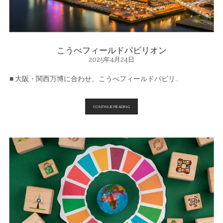
こうべフィールドパビリオン
2025年4月24日
■ ⼤阪・関⻄万博に合わせ、こうべフィールドパビリ…
こ
CONTINUE READING
う
べ
フ
ィ
ー
ル
ド
パ
ビ
リ
オ
ン