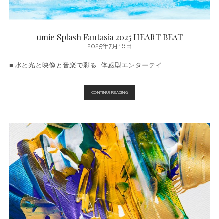
umie Splash Fantasia 2025 HEART BEAT
2025年7月16日
■ 水と光と映像と音楽で彩る “体感型エンターテイ…
UMIE
CONTINUE READING
SPLASH
FANTASIA
2025
HEART
BEAT