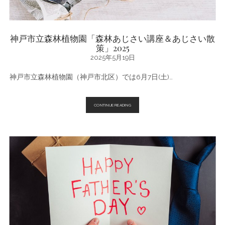
神戸市立森林植物園「森林あじさい講座＆あじさい散
策」2025
2025年5月19日
神戸市立森林植物園（神戸市北区）では6月7日(土)…
神
CONTINUE READING
戸
市
立
森
林
植
物
園
「森
林
あ
じ
さ
い
講
座
＆