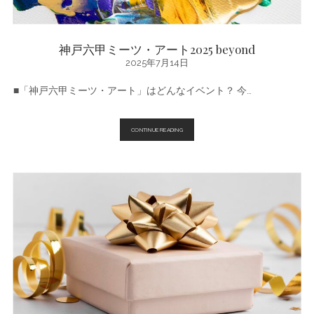
神戸六甲ミーツ・アート2025 beyond
2025年7月14日
■「神戸六甲ミーツ・アート」はどんなイベント？ 今…
神
CONTINUE READING
戸
六
甲
ミ
ー
ツ・
ア
ー
ト
2025
BEYOND