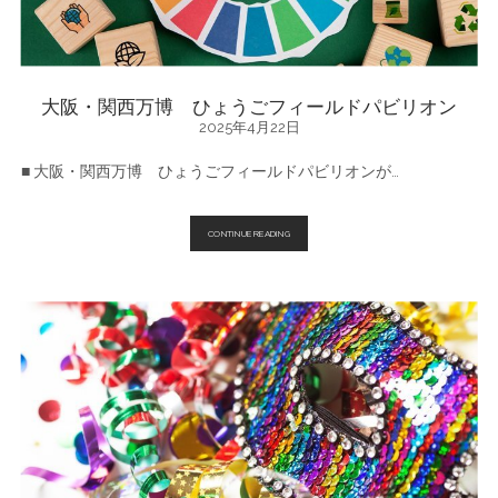
大阪・関西万博 ひょうごフィールドパビリオン
2025年4月22日
■ 大阪・関西万博 ひょうごフィールドパビリオンが…
大
CONTINUE READING
阪・
関
西
万
博
ひ
ょ
う
ご
フ
ィ
ー
ル
ド
パ
ビ
リ