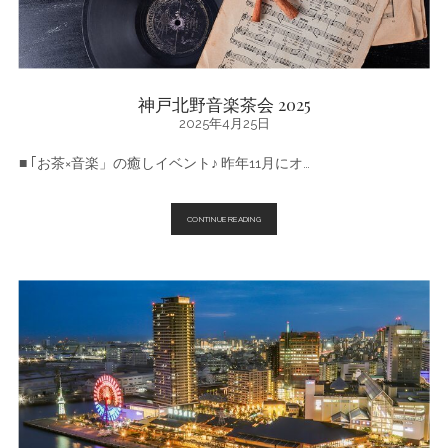
お
取
り
寄
せ
ス
イ
神戸北野音楽茶会 2025
ー
2025年4月25日
ツ
人
気
■ ｢お茶×音楽」の癒しイベント♪ 昨年11月にオ…
ラ
ン
キ
ン
神
CONTINUE READING
グ
戸
♪
北
野
音
楽
茶
会
2025