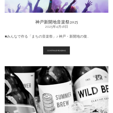
神戸新開地音楽祭2025
2025年4月18日
■みんなで作る「まちの音楽祭」♪ 神戸・新開地の復…
神
CONTINUE READING
戸
新
開
地
音
楽
祭
2025