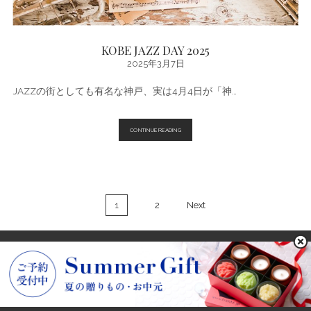
KOBE JAZZ DAY 2025
2025年3月7日
JAZZの街としても有名な神戸、実は4月4日が「神…
KOBE
CONTINUE READING
JAZZ
DAY
2025
投
1
2
Next
稿
の
ペ
ー
ジ
送
POWARED BY KOBE FRANTZ
り
画像出典：
freepik