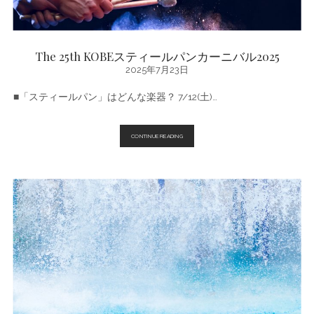
The 25th KOBEスティールパンカーニバル2025
2025年7月23日
■「スティールパン」はどんな楽器？ 7/12(土)…
THE
CONTINUE READING
25TH
KOBE
ス
テ
ィ
ー
ル
パ
ン
カ
ー
ニ
バ
ル
2025