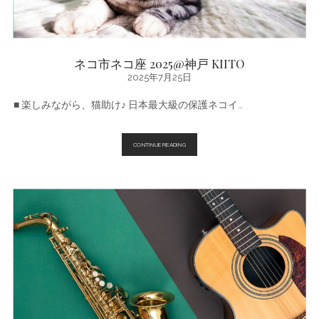
ネコ市ネコ座 2025@神戸 KIITO
2025年7月25日
■ 楽しみながら、猫助け♪ 日本最大級の保護ネコイ…
ネ
CONTINUE READING
コ
市
ネ
コ
座
2025@
神
戸
KIITO