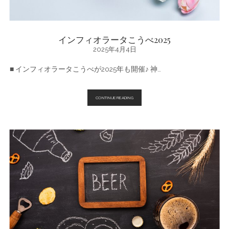
インフィオラータこうべ2025
2025年4月4日
■ インフィオラータこうべが2025年も開催♪ 神…
イ
CONTINUE READING
ン
フ
ィ
オ
ラ
ー
タ
こ
う
べ
2025