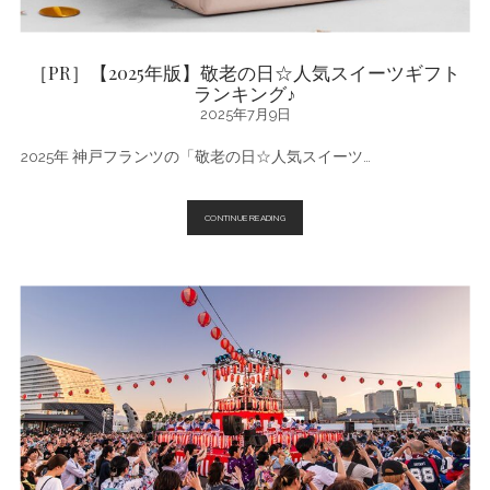
［PR］【2025年版】敬老の日☆人気スイーツギフト
ランキング♪
2025年7月9日
2025年 神戸フランツの「敬老の日☆人気スイーツ…
［PR］
CONTINUE READING
【2025
年
版】
敬
老
の
日
☆
人
気
ス
イ
ー
ツ
ギ
フ
ト