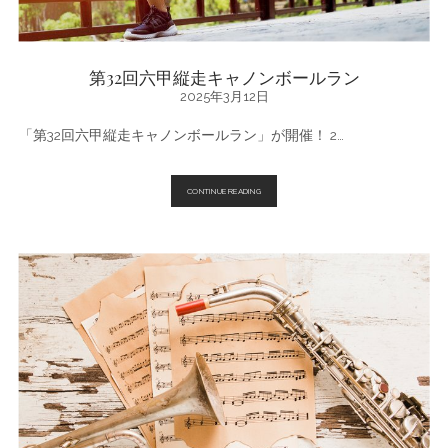
第32回六甲縦走キャノンボールラン
2025年3月12日
「第32回六甲縦走キャノンボールラン」が開催！ 2…
第
CONTINUE READING
32
回
六
甲
縦
走
キ
ャ
ノ
ン
ボ
ー
ル
ラ
ン