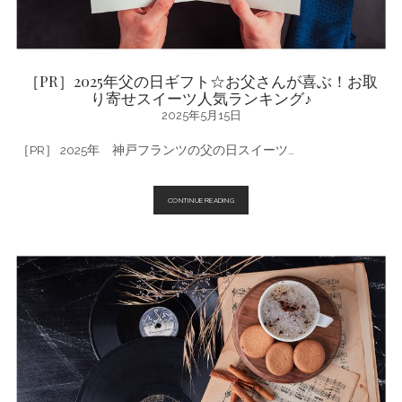
あ
じ
さ
い
散
策」
［PR］2025年父の日ギフト☆お父さんが喜ぶ！お取
2025
り寄せスイーツ人気ランキング♪
2025年5月15日
［PR］ 2025年 神戸フランツの父の日スイーツ…
［PR］
CONTINUE READING
2025
年
父
の
日
ギ
フ
ト
☆
お
父
さ
ん
が
喜
ぶ！