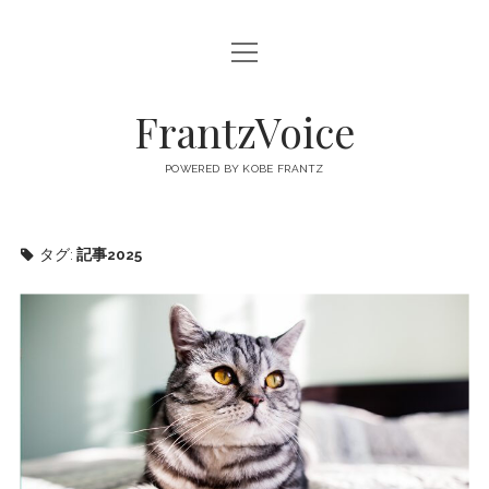
open
FRANTZVOICE
menu
FrantzVoice
POWERED BY KOBE FRANTZ
タグ:
記事2025