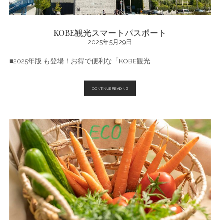
KOBE観光スマートパスポート
2025年5月29日
■2025年版 も登場！お得で便利な「KOBE観光…
KOBE
CONTINUE READING
観
光
ス
マ
ー
ト
パ
ス
ポ
ー
ト