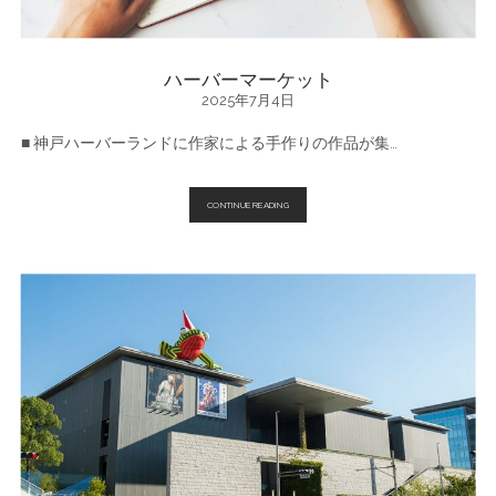
ハーバーマーケット
2025年7月4日
■ 神戸ハーバーランドに作家による手作りの作品が集…
ハ
CONTINUE READING
ー
バ
ー
マ
ー
ケ
ッ
ト