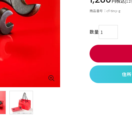
税込
[
12
商品番号
cf-tiny-g
住所