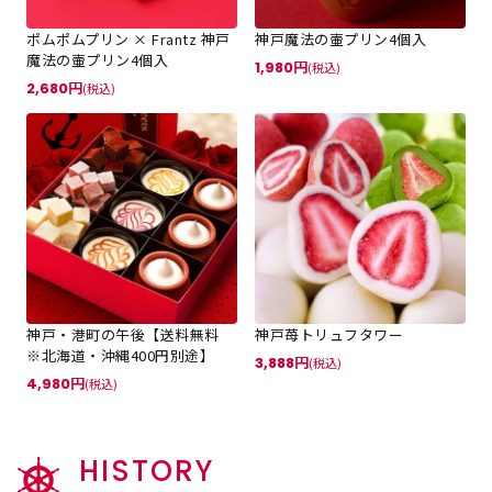
ポムポムプリン × Frantz 神戸
神戸魔法の壷プリン4個入
魔法の壷プリン4個入
1,980
(税込)
2,680
(税込)
神戸・港町の午後【送料無料
神戸苺トリュフタワー
※北海道・沖縄400円別途】
3,888
(税込)
4,980
(税込)
HISTORY