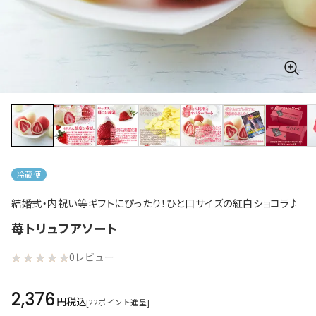
冷蔵便
結婚式・内祝い等ギフトにぴったり！ひと口サイズの紅白ショコラ♪
苺トリュフアソート
0レビュー
2,376
税込
[
22
ポイント進呈]