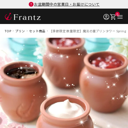
お盆期間中の営業日・お届けについて
0
TOP
プリン
セット商品
【季節限定 数量限定】魔法の壷プリンタワー Spring