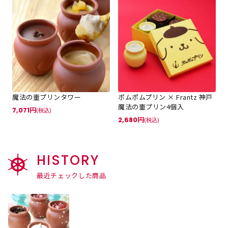
魔法の壷プリンタワー
ポムポムプリン × Frantz 神戸
魔法の壷プリン4個入
7,071
(税込)
2,680
(税込)
HISTORY
最近チェックした商品