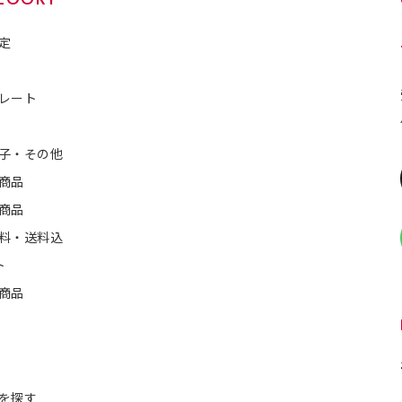
定
レート
子・その他
商品
商品
料・送料込
ト
商品
を探す