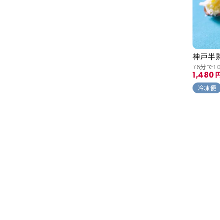
神戸半
76分で
1,480
冷凍便