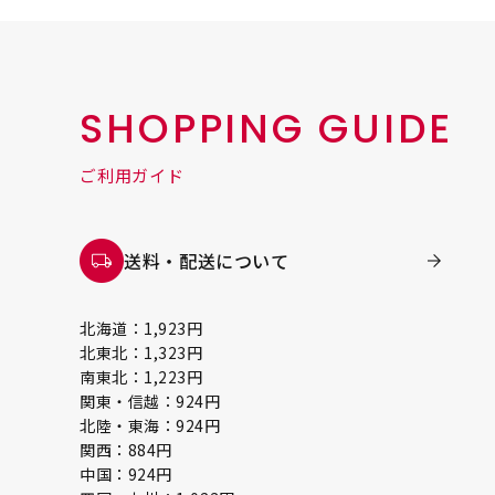
SHOPPING GUIDE
ご利用ガイド
送料・配送について
北海道：1,923円
北東北：1,323円
南東北：1,223円
関東・信越：924円
北陸・東海：924円
関西：884円
中国：924円