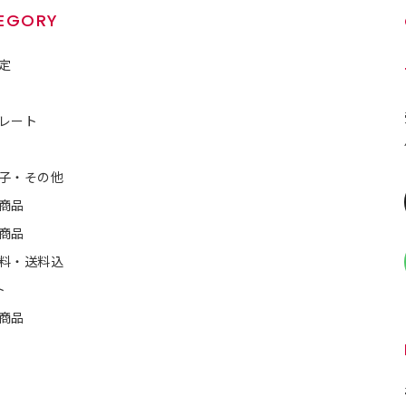
EGORY
定
レート
子・その他
商品
商品
料・送料込
ト
商品