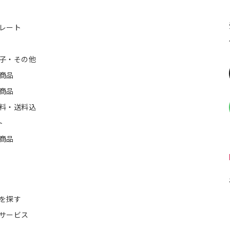
レート
子・その他
商品
商品
料・送料込
ト
商品
を探す
サービス