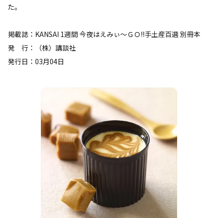
た。
掲載誌：KANSAI 1週間 今夜はえみぃ～ＧＯ!!手土産百選 別冊本
発 行：（株）講談社
発行日：03月04日