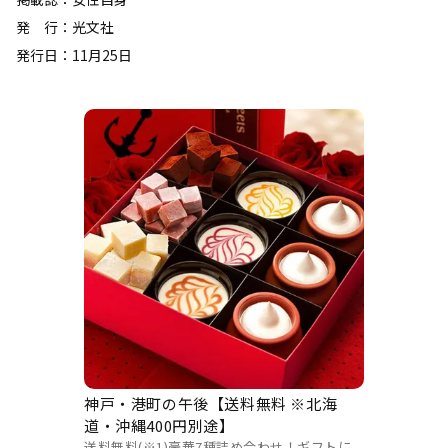
発 行：光文社
発行日：11月25日
神戸・港町の午後【送料無料 ※北海
道・沖縄400円別途】
送料無料(※1)豪華7種詰め合わせ！ギフトに