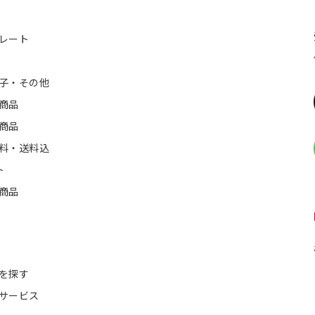
レート
子・その他
商品
商品
料・送料込
ト
商品
を探す
サービス