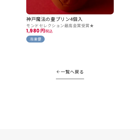
神戸魔法の壷プリン4個入
モンドセレクション最高金賞受賞★
1,980
税込
冷凍便
一覧へ戻る