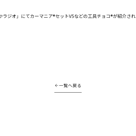
かラジオ」にてカーマニア®セットV5などの工具チョコ®が紹介さ
一覧へ戻る