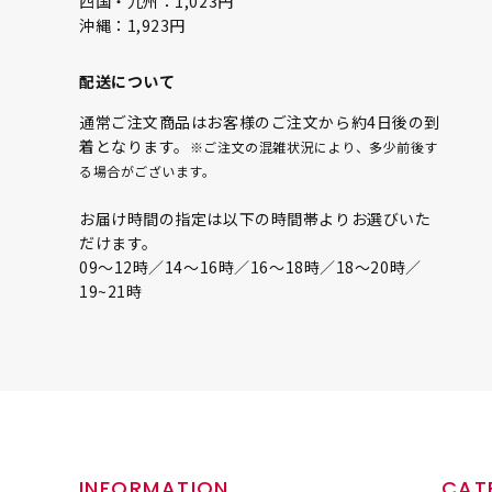
四国・九州：1,023円
沖縄：1,923円
配送について
通常ご注文商品はお客様のご注文から約4日後の到
着となります。
※ご注文の混雑状況により、多少前後す
る場合がございます。
お届け時間の指定は以下の時間帯よりお選びいた
だけます。
09〜12時／14〜16時／16〜18時／18〜20時／
19~21時
INFORMATION
CAT