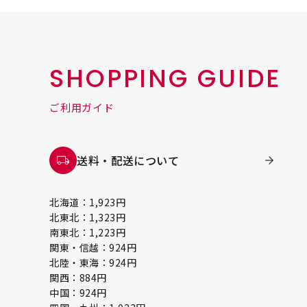
SHOPPING GUIDE
ご利用ガイド
送料・配送について
北海道：1,923円
北東北：1,323円
南東北：1,223円
関東・信越：924円
北陸・東海：924円
関西：884円
中国：924円