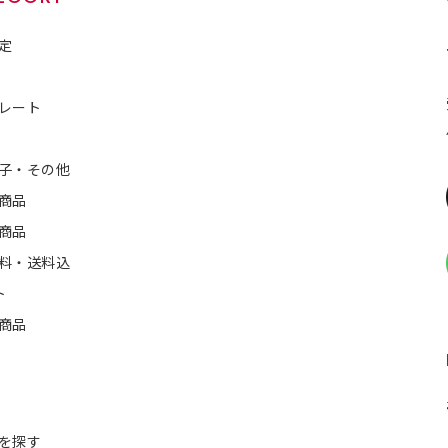
定
レート
子・その他
商品
商品
料・送料込
ト
商品
を探す