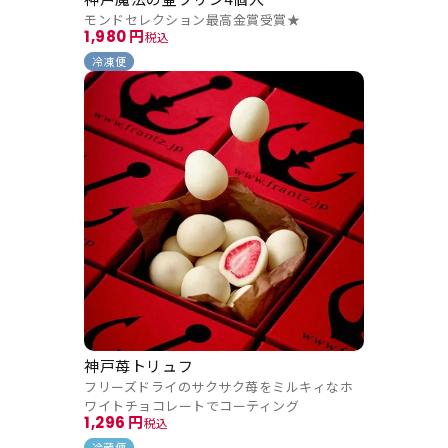
モンドセレクション最高金賞受賞★
1,980
税込
冷凍便
神戸苺トリュフ
フリーズドライのサクサク苺をミルキィなホ
ワイトチョコレートでコーティング
1,296
税込
冷蔵便