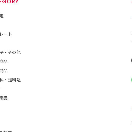
EGORY
定
レート
子・その他
商品
商品
料・送料込
ト
商品