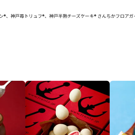
ン®、神戸苺トリュフ®、神戸半熟チーズケーキ® さんちかフロアガ