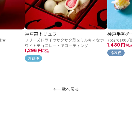
神戸苺トリュフ
神戸半熟チ
賞★
フリーズドライのサクサク苺をミルキィなホ
76分で100
1,480
ワイトチョコレートでコーティング
税
1,296
税込
冷凍便
冷蔵便
一覧へ戻る