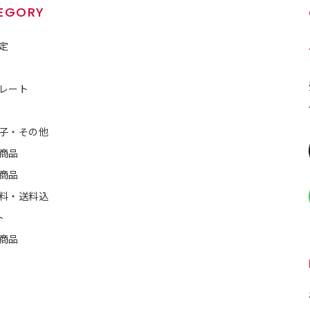
EGORY
定
レート
子・その他
商品
商品
料・送料込
ト
商品