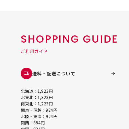
SHOPPING GUIDE
ご利用ガイド
送料・配送について
北海道：1,923円
北東北：1,323円
南東北：1,223円
関東・信越：924円
北陸・東海：924円
関西：884円