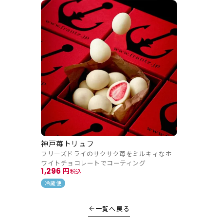
神戸苺トリュフ
フリーズドライのサクサク苺をミルキィなホ
ワイトチョコレートでコーティング
1,296
税込
冷蔵便
一覧へ戻る