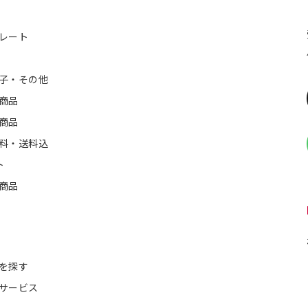
レート
子・その他
商品
商品
料・送料込
ト
商品
を探す
サービス