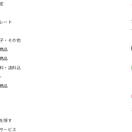
定
レート
子・その他
商品
商品
料・送料込
ト
商品
を探す
サービス