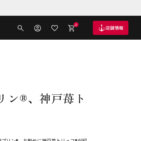
0
店舗情報
リン®、神戸苺ト
壷プリン®、お勧めに神戸苺トリュフ®が紹