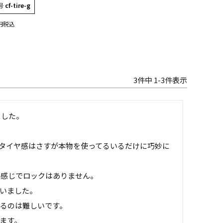
号
cf-tire-g
税込
3
件中
1
-
3
件表示
した。

のタイヤ感はさすが本物を使ってるいるだけに巧妙に
感じでロックはありません。

いました。

るのは難しいです。

ます。
