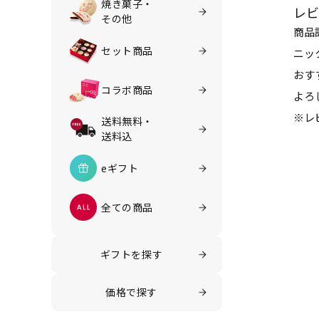
焼き菓子・
レビ
その他
商品
セット商品
ニッ
おす
コラボ商品
よろ
※レ
送料無料・
送料込
eギフト
全ての商品
ギフトを探す
価格で探す