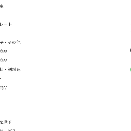
定
レート
子・その他
商品
商品
料・送料込
ト
商品
を探す
サービス