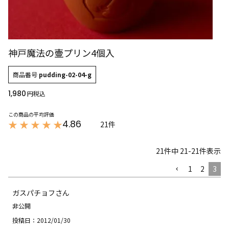
神戸魔法の壷プリン4個入
商品番号
pudding-02-04-g
1,980
税込
4.86
21
21
件中
21
-
21
件表示
1
2
3
ガスパチョフ
非公開
投稿日
2012/01/30