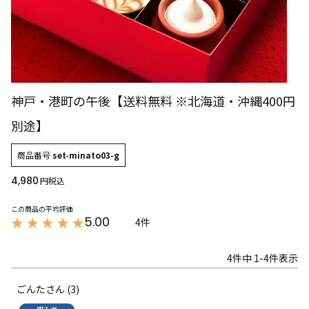
神戸・港町の午後【送料無料 ※北海道・沖縄400円
別途】
商品番号
set-minato03-g
4,980
税込
5.00
4
4
件中
1
-
4
件表示
ごんた
3