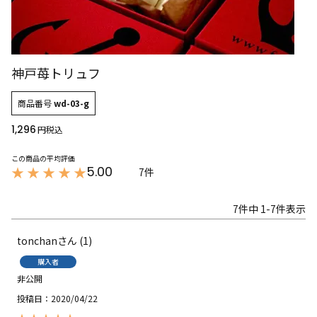
神戸苺トリュフ
商品番号
wd-03-g
1,296
税込
5.00
7
7
件中
1
-
7
件表示
tonchan
1
購入者
非公開
投稿日
2020/04/22