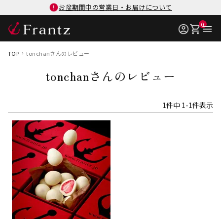
お盆期間中の営業日・お届けについて
0
TOP
tonchanさんのレビュー
tonchanさんのレビュー
1
件中
1
-
1
件表示