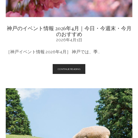
神戸のイベント情報 2026年4月｜今日・今週末・今月
のおすすめ
2026年4月1日
［神戸イベント情報 2026年4月］ 神戸では、季…
神
CONTINUE READING
戸
の
イ
ベ
ン
ト
情
報
2026
年
4
月
｜
今
日・
今