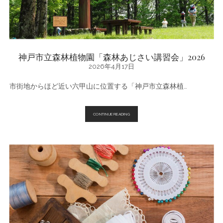
今
週
末・
今
月
の
お
す
神戸市立森林植物園「森林あじさい講習会」2026
す
2026年4月17日
め
市街地からほど近い六甲山に位置する「神戸市立森林植…
神
CONTINUE READING
戸
市
立
森
林
植
物
園
「森
林
あ
じ
さ
い
講