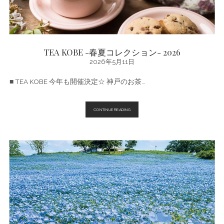
週
末・
今
月
の
お
す
TEA KOBE -春夏コレクション- 2026
す
2026年5月11日
め
■ TEA KOBE 今年も開催決定☆ 神戸のお茶…
TEA
CONTINUE READING
KOBE
-
春
夏
コ
レ
ク
シ
ョ
ン-
2026