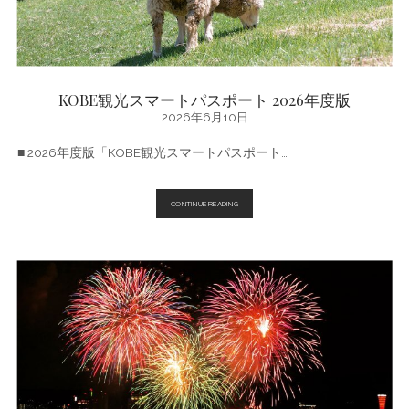
今
週
末・
今
月
の
お
す
KOBE観光スマートパスポート 2026年度版
す
2026年6月10日
め
■ 2026年度版「KOBE観光スマートパスポート…
KOBE
CONTINUE READING
観
光
ス
マ
ー
ト
パ
ス
ポ
ー
ト
2026
年
度
版