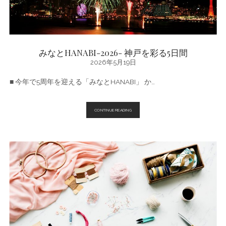
みなとHANABI-2026- 神戸を彩る5日間
2026年5月19日
■ 今年で5周年を迎える「みなとHANABI」 か…
み
CONTINUE READING
な
と
HANABI-
2026-
神
戸
を
彩
る
5
日
間