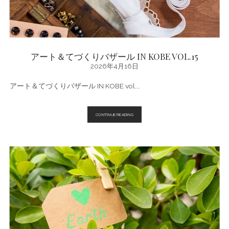
習
会」
2026
アート＆てづくりバザール IN KOBE VOL.15
2026年4月16日
アート＆てづくりバザール IN KOBE vol.…
ア
CONTINUE READING
ー
ト
＆
て
づ
く
り
バ
ザ
ー
ル
IN
KOBE
VOL.15