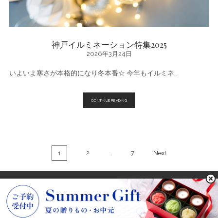
神戸イルミネーション特集2025
2026年3月24日
いよいよ寒さが本格的になり冬本番☆ 今年もイルミネ…
神
CONTINUE READING
戸
イ
ル
ミ
ネ
ー
投
シ
1
2
…
7
Next
ョ
稿
ン
の
特
ペ
集
2025
ー
ジ
送
POWARED BY KOBE FRANTZ
り
画像出典：
freepik