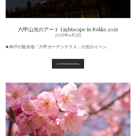
六甲山光のアート Lightscape in Rokko 2026
2026年4月3日
■ 神戸の観光地「六甲ガーデンテラス」の光のイベン…
六
CONTINUE READING
甲
山
光
の
ア
ー
ト
LIGHTSCAPE
IN
ROKKO
2026