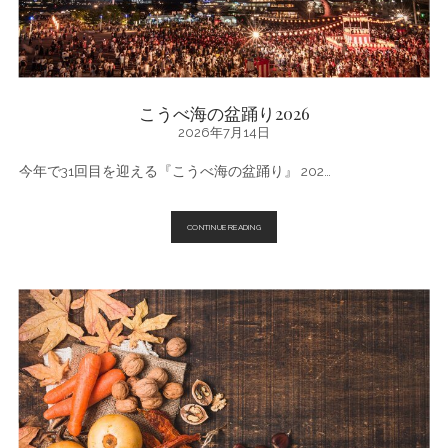
今
週
末・
今
月
の
お
す
こうべ海の盆踊り2026
す
2026年7月14日
め
今年で31回目を迎える『こうべ海の盆踊り』 202…
こ
CONTINUE READING
う
べ
海
の
盆
踊
り
2026