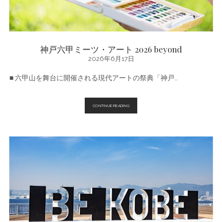
神戸六甲ミーツ・アート 2026 beyond
2026年6月17日
■ 六甲山を舞台に開催される現代アートの祭典「神戸…
神
CONTINUE READING
戸
六
甲
ミ
ー
ツ・
ア
ー
ト
2026
BEYOND