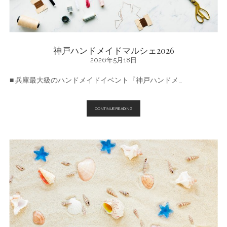
神戸ハンドメイドマルシェ2026
2026年5月18日
■ 兵庫最大級のハンドメイドイベント『神戸ハンドメ…
神
CONTINUE READING
戸
ハ
ン
ド
メ
イ
ド
マ
ル
シ
ェ
2026