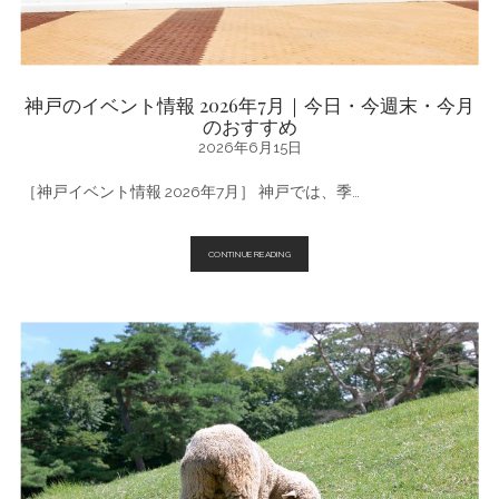
神戸のイベント情報 2026年7月｜今日・今週末・今月
のおすすめ
2026年6月15日
［神戸イベント情報 2026年7月］ 神戸では、季…
神
CONTINUE READING
戸
の
イ
ベ
ン
ト
情
報
2026
年
7
月
｜
今
日・