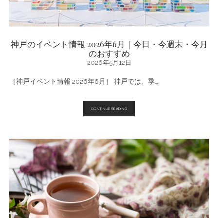
神戸のイベント情報 2026年6月｜今日・今週末・今月
のおすすめ
2026年5月12日
［神戸イベント情報 2026年6月］ 神戸では、季…
神
CONTINUE READING
戸
の
イ
ベ
ン
ト
情
報
2026
年
6
月
｜
今
日・
今