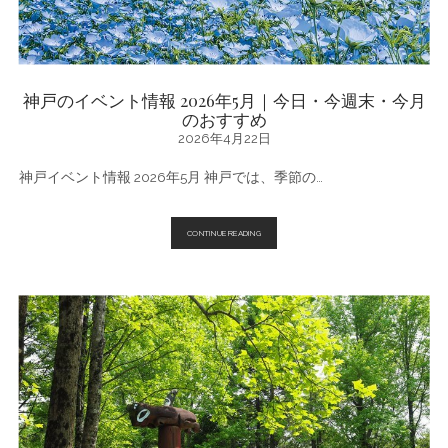
神戸のイベント情報 2026年5月｜今日・今週末・今月
のおすすめ
2026年4月22日
神戸イベント情報 2026年5月 神戸では、季節の…
神
CONTINUE READING
戸
の
イ
ベ
ン
ト
情
報
2026
年
5
月
｜
今
日・