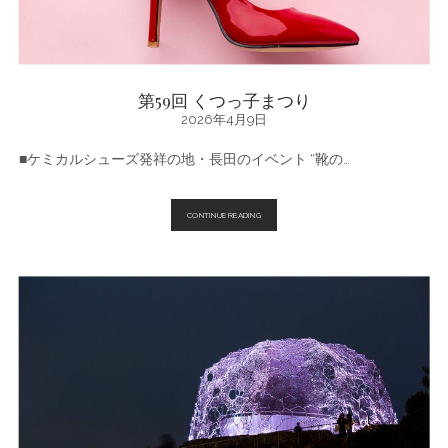
第59回 くつっ子まつり
2026年4月9日
■ケミカルシューズ発祥の地・長田のイベント “靴の…
第
CONTINUE READING
59
回
く
つ
っ
子
ま
つ
り