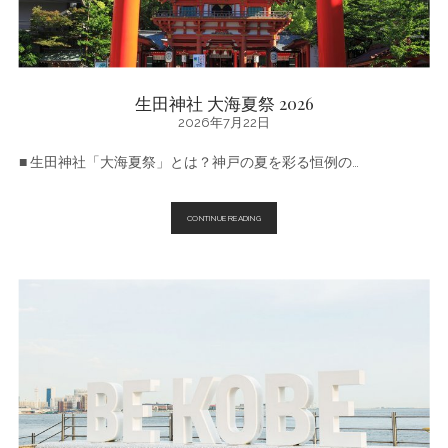
生田神社 大海夏祭 2026
2026年7月22日
■ 生田神社「大海夏祭」とは？神戸の夏を彩る恒例の…
生
CONTINUE READING
田
神
社
大
海
夏
祭
2026