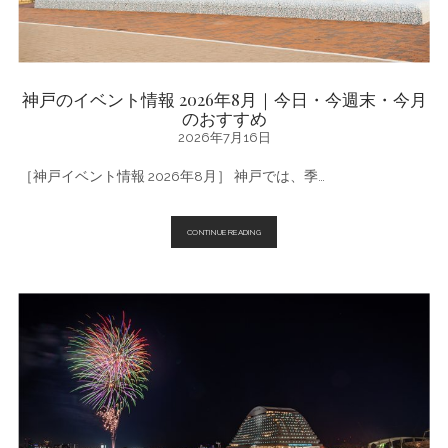
神戸のイベント情報 2026年8月｜今日・今週末・今月
のおすすめ
2026年7月16日
［神戸イベント情報 2026年8月］ 神戸では、季…
神
CONTINUE READING
戸
の
イ
ベ
ン
ト
情
報
2026
年
8
月
｜
今
日・