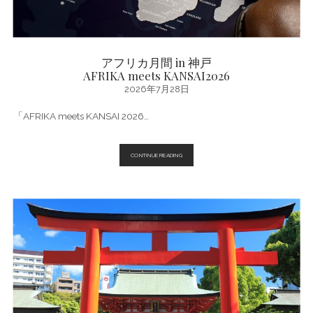
アフリカ月間 in 神戸
AFRIKA meets KANSAI2026
2026年7月28日
「AFRIKA meets KANSAI 2026…
ア
CONTINUE READING
フ
リ
カ
月
間
IN
神
戸
AFRIKA
MEETS
KANSAI2026