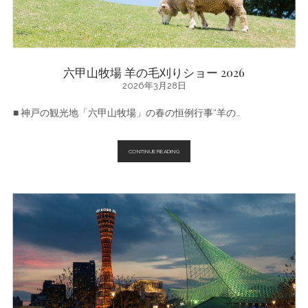
週
末・
今
月
の
お
す
六甲山牧場 羊の毛刈りショー 2026
す
2026年3月28日
め
■ 神戸の観光地「六甲山牧場」の春の恒例行事“羊の…
六
CONTINUE READING
甲
山
牧
場
羊
の
毛
刈
り
シ
ョ
ー
2026