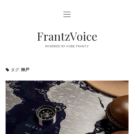
open
FRANTZVOICE
menu
FrantzVoice
POWERED BY KOBE FRANTZ
タグ:
神戸